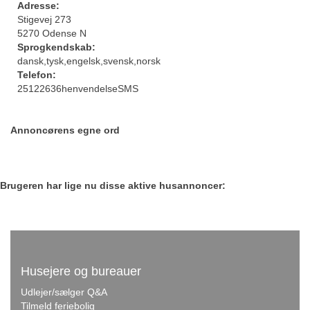
Adresse:
Stigevej 273
5270 Odense N
Sprogkendskab:
dansk,tysk,engelsk,svensk,norsk
Telefon:
25122636henvendelseSMS
Annoncørens egne ord
Brugeren har lige nu disse aktive husannoncer:
Husejere og bureauer
Udlejer/sælger Q&A
Tilmeld feriebolig