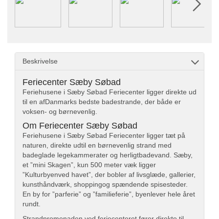
Beskrivelse
Feriecenter Sæby Søbad
Feriehusene i Sæby Søbad Feriecenter ligger direkte ud
til en afDanmarks bedste badestrande, der både er
voksen- og børnevenlig.
Om Feriecenter Sæby Søbad
Feriehusene i Sæby Søbad Feriecenter ligger tæt på
naturen, direkte udtil en børnevenlig strand med
badeglade legekammerater og herligtbadevand. Sæby,
et ”mini Skagen”, kun 500 meter væk ligger
”Kulturbyenved havet”, der bobler af livsglæde, gallerier,
kunsthåndværk, shoppingog spændende spisesteder.
En by for ”parferie” og ”familieferie”, byenlever hele året
rundt.
Strandpromenaden ved feriecenteret fører direkte til