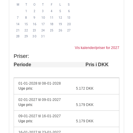
M
T
O
T
F
L
S
1
2
3
4
5
6
7
8
9
10
11
12
13
14
15
16
17
18
19
20
21
22
23
24
25
26
27
28
29
30
31
Vis kalender/priser for 2027
Priser:
Periode
Pris i DKK
01-01-2028 til 08-01-2028
Uge pris:
5.172 DKK
02-01-2027 til 09-01-2027
Uge pris:
5.179 DKK
09-01-2027 til 16-01-2027
Uge pris:
5.179 DKK
16-01-2027 til 23-01-2027