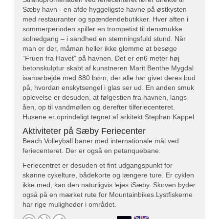
Sæby havn - en afde hyggeligste havne på østkysten
med restauranter og spændendebutikker. Hver aften i
sommerperioden spiller en trompetist til densmukke
solnedgang – i sandhed en stemningsfuld stund. Når
man er der, måman heller ikke glemme at besøge
“Fruen fra Havet” på havnen. Det er en6 meter høj
betonskulptur skabt af kunstneren Marit Benthe Mygdal
isamarbejde med 880 børn, der alle har givet deres bud
på, hvordan enskytsengel i glas ser ud. En anden smuk
oplevelse er desuden, at følgestien fra havnen, langs
åen, op til vandmøllen og derefter tilferiecenteret.
Husene er oprindeligt tegnet af arkitekt Stephan Kappel.
Aktiviteter på Sæby Feriecenter
Beach Volleyball baner med internationale mål ved
feriecenteret. Der er også en petanquebane.
Feriecentret er desuden et fint udgangspunkt for
skønne cykelture, bådekorte og længere ture. Er cyklen
ikke med, kan den naturligvis lejes iSæby. Skoven byder
også på en mærket rute for Mountainbikes.Lystfiskerne
har rige muligheder i området.