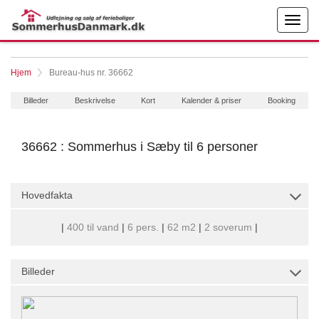
Hjem
Bureau-hus nr. 36662
Billeder
Beskrivelse
Kort
Kalender & priser
Booking
36662 : Sommerhus i Sæby til 6 personer
Hovedfakta
|
400 til vand
|
6 pers.
|
62 m2
|
2 soverum
|
Billeder