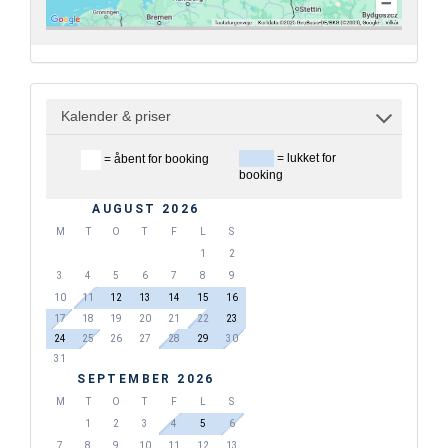
Kalender & priser
= lukket for
= åbent for booking
booking
AUGUST 2026
M
T
O
T
F
L
S
1
2
3
4
5
6
7
8
9
10
11
12
13
14
15
16
17
18
19
20
21
22
23
24
25
26
27
28
29
30
31
SEPTEMBER 2026
M
T
O
T
F
L
S
1
2
3
4
5
6
7
8
9
10
11
12
13