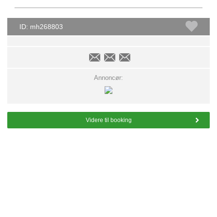
ID: mh268803
Annoncør:
Videre til booking