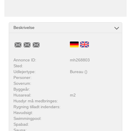
Beskrivelse
Annonce ID:
mh268803
Sted:
Udlejertype:
Bureau ()
Personer:
Soverum:
Byggeår:
Husareal:
m2
Husdyr må medbringes:
Rygning tilladt indendørs:
Havudsigt:
Swimmingpool:
Spabad:
Sauna: