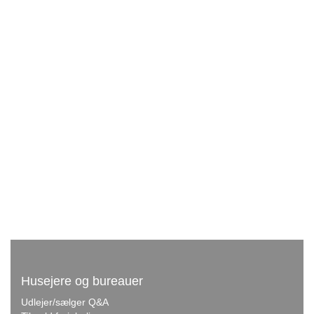
Husejere og bureauer
Udlejer/sælger Q&A