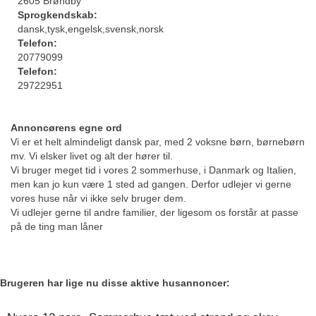
2605 Brøndby
Sprogkendskab:
dansk,tysk,engelsk,svensk,norsk
Telefon:
20779099
Telefon:
29722951
Annoncørens egne ord
Vi er et helt almindeligt dansk par, med 2 voksne børn, børnebørn
mv. Vi elsker livet og alt der hører til.
Vi bruger meget tid i vores 2 sommerhuse, i Danmark og Italien,
men kan jo kun være 1 sted ad gangen. Derfor udlejer vi gerne
vores huse når vi ikke selv bruger dem.
Vi udlejer gerne til andre familier, der ligesom os forstår at passe
på de ting man låner
Brugeren har lige nu disse aktive husannoncer: