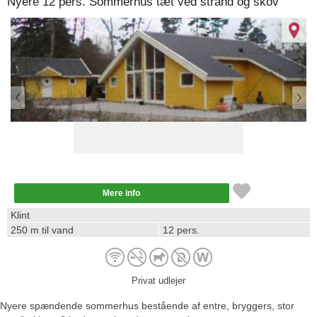
Nyere 12 pers. Sommerhus tæt ved strand og skov
87267
Mere info
Klint
250 m til vand
12 pers.
Privat udlejer
Nyere spændende sommerhus bestående af entre, bryggers, stor