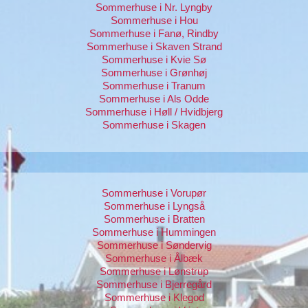
Sommerhuse i Hou
Sommerhuse i Fanø, Rindby
Sommerhuse i Skaven Strand
Sommerhuse i Kvie Sø
Sommerhuse i Grønhøj
Sommerhuse i Tranum
Sommerhuse i Als Odde
Sommerhuse i Høll / Hvidbjerg
Sommerhuse i Skagen
Sommerhuse i Vorupør
Sommerhuse i Lyngså
Sommerhuse i Bratten
Sommerhuse i Hummingen
Sommerhuse i Søndervig
Sommerhuse i Ålbæk
Sommerhuse i Lønstrup
Sommerhuse i Bjerregård
Sommerhuse i Klegod
Sommerhuse i Vrist