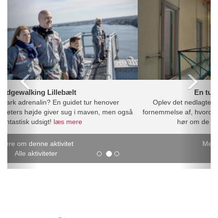
En tur i Fængslet, Horsens
Oplev det nedlagte Horsens Statsfængsel indefra. Få en
fornemmelse af, hvordan det var at være indsat - og ansat - og
hør om de spektakulære flug...
læs mere
Mere om denne aktivitet
Alle aktiviteter