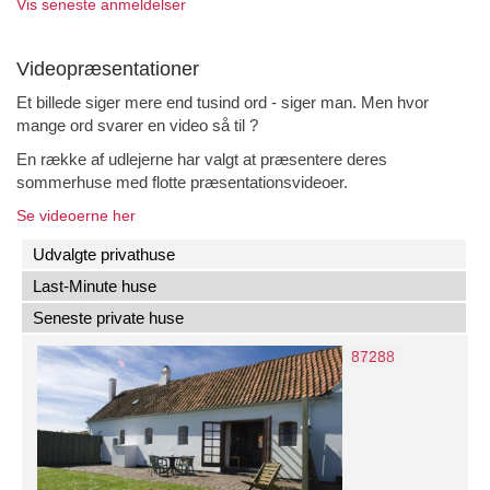
Vis seneste anmeldelser
Videopræsentationer
Et billede siger mere end tusind ord - siger man. Men hvor
mange ord svarer en video så til ?
En række af udlejerne har valgt at præsentere deres
sommerhuse med flotte præsentationsvideoer.
Se videoerne her
Udvalgte privathuse
Last-Minute huse
Seneste private huse
60309
1244
1003
1129
7651
87288