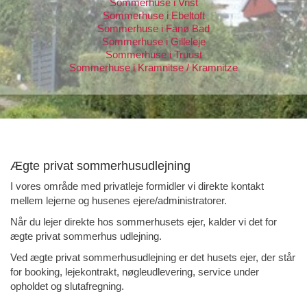
Sommerhuse i Ebeltoft
Sommerhuse i Fanø Bad
Sommerhuse i Gilleleje
Sommerhuse i Truust
Sommerhuse i Kramnitse / Kramnitze
Ægte privat sommerhusudlejning
I vores område med privatleje formidler vi direkte kontakt
mellem lejerne og husenes ejere/administratorer.
Når du lejer direkte hos sommerhusets ejer, kalder vi det for
ægte privat sommerhus udlejning.
Ved ægte privat sommerhusudlejning er det husets ejer, der står
for booking, lejekontrakt, nøgleudlevering, service under
opholdet og slutafregning.