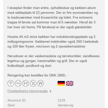
I stueplan finder man entre, opholdsstue og køkken-alrum
med siddeplads til 22 personer. Der er fire soveværelser og
to badeværelser med bruseniche og toilet. Fra entreens
trappe til første sal kommer man til 5 værelser. Heraf de 3
har hver sin hems. På førstesal er der også gæstetoilet.
Husets 44 m2 store køkken har induktionskogeplade og 2
indbygningsovne. Køkkenet indeholder også 260 l køleskab
og 100 liter fryser, microovn og 2 opvaskemaskiner.
Herudover er der vaskemaskine og tørretumbler, sandkasse,
legehus og gynger, havemøbler og grill. Der er også
fodboldspil, poolbord og dart.
Rengøring kan bestilles for DKK 1800,-
Ferieboligens hjemmeside
Annonce ID:
1129
Sted:
Søndervig