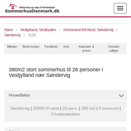
Hjem
Vestjylland, Vestkysten
Holmsland Klit Nord, Søndervig
Søndervig
1129
Billeder
Beskrivelse
Faciliteter
Kort
Kalender &
Kontakt
priser
udlejer
390m2 stort sommerhus til 26 personer i
Vestjylland nær Søndervig
Hovedfakta
Søndervig
|
20000 til vand
|
20 pers.
|
390 m2
|
9 soverum
|
2 badeværelser