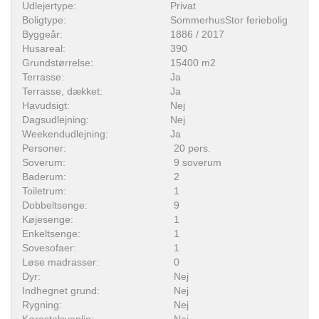
Udlejertype:
Privat
Boligtype:
SommerhusStor feriebolig
Byggeår:
1886 / 2017
Husareal:
390
Grundstørrelse:
15400 m2
Terrasse:
Ja
Terrasse, dækket:
Ja
Havudsigt:
Nej
Dagsudlejning:
Nej
Weekendudlejning:
Ja
Personer:
20 pers.
Soverum:
9 soverum
Baderum:
2
Toiletrum:
1
Dobbeltsenge:
9
Køjesenge:
1
Enkeltsenge:
1
Sovesofaer:
1
Løse madrasser:
0
Dyr:
Nej
Indhegnet grund:
Nej
Rygning:
Nej