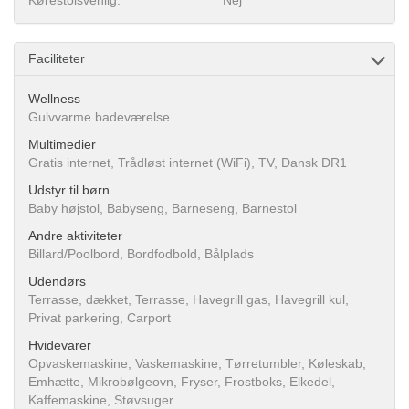
Kørestolsvenlig:
Nej
Faciliteter
Wellness
Gulvvarme badeværelse
Multimedier
Gratis internet, Trådløst internet (WiFi), TV, Dansk DR1
Udstyr til børn
Baby højstol, Babyseng, Barneseng, Barnestol
Andre aktiviteter
Billard/Poolbord, Bordfodbold, Bålplads
Udendørs
Terrasse, dækket, Terrasse, Havegrill gas, Havegrill kul,
Privat parkering, Carport
Hvidevarer
Opvaskemaskine, Vaskemaskine, Tørretumbler, Køleskab,
Emhætte, Mikrobølgeovn, Fryser, Frostboks, Elkedel,
Kaffemaskine, Støvsuger