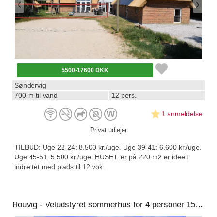
5500-17600 DKK
Søndervig
700 m til vand
12 pers.
1 anmeldelse
Privat udlejer
TILBUD: Uge 22-24: 8.500 kr./uge. Uge 39-41: 6.600 kr./uge.
Uge 45-51: 5.500 kr./uge. HUSET: er på 220 m2 er ideelt
indrettet med plads til 12 vok...
Houvig - Veludstyret sommerhus for 4 personer 150 m fra stranden ved Søndervig - panoramaudsigt