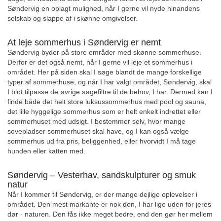
Søndervig en oplagt mulighed, når I gerne vil nyde hinandens
selskab og slappe af i skønne omgivelser.
At leje sommerhus i Søndervig er nemt
Søndervig byder på store områder med skønne sommerhuse.
Derfor er det også nemt, når I gerne vil leje et sommerhus i
området. Her på siden skal I søge blandt de mange forskellige
typer af sommerhuse, og når I har valgt området, Søndervig, skal
I blot tilpasse de øvrige søgefiltre til de behov, I har. Dermed kan I
finde både det helt store luksussommerhus med pool og sauna,
det lille hyggelige sommerhus som er helt enkelt indrettet eller
sommerhuset med udsigt. I bestemmer selv, hvor mange
sovepladser sommerhuset skal have, og I kan også vælge
sommerhus ud fra pris, beliggenhed, eller hvorvidt I må tage
hunden eller katten med.
Søndervig – Vesterhav, sandskulpturer og smuk
natur
Når I kommer til Søndervig, er der mange dejlige oplevelser i
området. Den mest markante er nok den, I har lige uden for jeres
dør - naturen. Den fås ikke meget bedre, end den gør her mellem