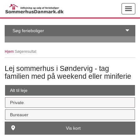
← More examples
Edit on
Søg ferieboliger
Hjem
Søgeresultat
Lej sommerhus i Søndervig - tag
familien med på weekend eller miniferie
Alt til leje
Private
Bureauer
Vis kort