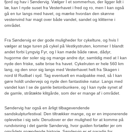
fjord og hav i Søndervig. Vælger I et sommerhus, der ligger lidt i
læ, kan I nyde suset fra Vesterhavet i fred og ro, men I kan også
gå en tur langs med havet, og mærke hvordan den skønne
vestenvind har magt over både vandet, sandet og klitterne i
området.
Fra Søndervig er der gode muligheder for cykelture, og hvis I
vælger at tage turen på cykel på Vestkystruten, kommer I blandt
andet forbi Lyngvig Fyr, og I kan møde både ræve, dådyr,
hugorme der soler sig og mange andre dyr, samtidig med at I kan
nyde den friske, salte brise fra havet. Cykelruten er hele 560 km
lang, og den snor sig langs med Vesterhavet helt fra Skagen i
nord til Rudbøl i syd. Tag eventuelt en madpakke med, så I kan
gøre holdt undervejs og nyde den fantastiske natur. Langs med
vandet kan I se de gamle betonbunkere, og I kan nyde synet af
de gamle, stråtækte klitgårde, som der er mange af i området.
Søndervig har også en årligt tilbagevendende
sandskulpturfestival. Den tiltrækker mange, og er en imponerende
oplevelse i sig selv. Derudover er der mulighed for at komme på
rundvisning i det gamle Søndervig, hvor guiden fortæller jer om
områdets spændende historie. Søndervig er et paradis for