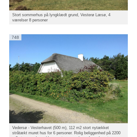
Stort sommerhus på lyngklædt grund, Vesterø Læsø, 4
værelser 8 personer
748
Vedersø - Vesterhavet (500 m), 112 m2 stort nytækket
stråtækt muret hus for 6 personer. Rolig beliggenhed på 2200