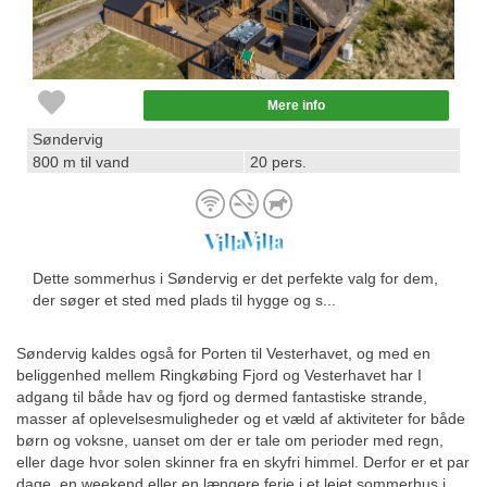
Mere info
Søndervig
800 m til vand
20 pers.
Dette sommerhus i Søndervig er det perfekte valg for dem,
der søger et sted med plads til hygge og s...
Søndervig kaldes også for Porten til Vesterhavet, og med en
beliggenhed mellem Ringkøbing Fjord og Vesterhavet har I
adgang til både hav og fjord og dermed fantastiske strande,
masser af oplevelsesmuligheder og et væld af aktiviteter for både
børn og voksne, uanset om der er tale om perioder med regn,
eller dage hvor solen skinner fra en skyfri himmel. Derfor er et par
dage, en weekend eller en længere ferie i et lejet sommerhus i