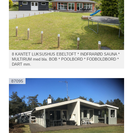
8 KANTET LUKSUSHUS EBELTOFT * INDFRARØD SAUNA *
MULTIRUM med bla. BOB * POOLBORD * FODBOLDBORD *
DART mm.
87095