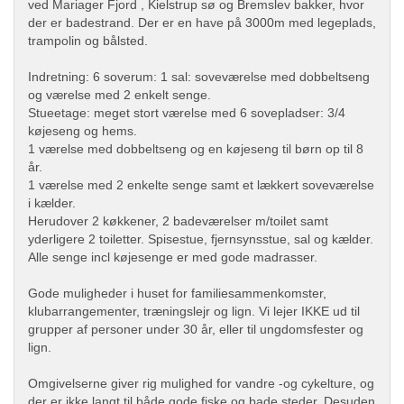
ved Mariager Fjord , Kielstrup sø og Bremslev bakker, hvor
der er badestrand. Der er en have på 3000m med legeplads,
trampolin og bålsted.
Indretning: 6 soverum: 1 sal: soveværelse med dobbeltseng
og værelse med 2 enkelt senge.
Stueetage: meget stort værelse med 6 sovepladser: 3/4
køjeseng og hems.
1 værelse med dobbeltseng og en køjeseng til børn op til 8
år.
1 værelse med 2 enkelte senge samt et lækkert soveværelse
i kælder.
Herudover 2 køkkener, 2 badeværelser m/toilet samt
yderligere 2 toiletter. Spisestue, fjernsynsstue, sal og kælder.
Alle senge incl køjesenge er med gode madrasser.
Gode muligheder i huset for familiesammenkomster,
klubarrangementer, træningslejr og lign. Vi lejer IKKE ud til
grupper af personer under 30 år, eller til ungdomsfester og
lign.
Omgivelserne giver rig mulighed for vandre -og cykelture, og
der er ikke langt til både gode fiske og bade steder. Desuden