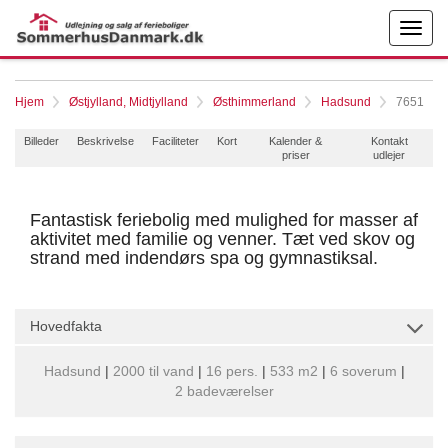
Hjem
Østjylland, Midtjylland
Østhimmerland
Hadsund
7651
Billeder
Beskrivelse
Faciliteter
Kort
Kalender &
Kontakt
priser
udlejer
Fantastisk feriebolig med mulighed for masser af
aktivitet med familie og venner. Tæt ved skov og
strand med indendørs spa og gymnastiksal.
Hovedfakta
Hadsund
|
2000 til vand
|
16 pers.
|
533 m2
|
6 soverum
|
2 badeværelser