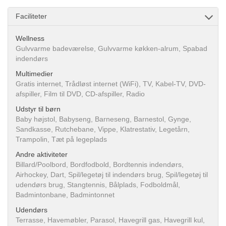
Faciliteter
Wellness
Gulvvarme badeværelse, Gulvvarme køkken-alrum, Spabad
indendørs
Multimedier
Gratis internet, Trådløst internet (WiFi), TV, Kabel-TV, DVD-
afspiller, Film til DVD, CD-afspiller, Radio
Udstyr til børn
Baby højstol, Babyseng, Barneseng, Barnestol, Gynge,
Sandkasse, Rutchebane, Vippe, Klatrestativ, Legetårn,
Trampolin, Tæt på legeplads
Andre aktiviteter
Billard/Poolbord, Bordfodbold, Bordtennis indendørs,
Airhockey, Dart, Spil/legetøj til indendørs brug, Spil/legetøj til
udendørs brug, Stangtennis, Bålplads, Fodboldmål,
Badmintonbane, Badmintonnet
Udendørs
Terrasse, Havemøbler, Parasol, Havegrill gas, Havegrill kul,