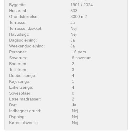
Byggeår:
1901 / 2024
Husareal:
533
Grundstørrelse:
3000 m2
Terrasse:
Ja
Terrasse, dækket:
Nej
Havudsigt:
Nej
Dagsudlejning:
Ja
Weekendudlejning:
Ja
Personer:
16 pers.
Soverum:
6 soverum
Baderum:
2
Toiletrum:
3
Dobbeltsenge:
4
Køjesenge:
1
Enkeltsenge:
4
Sovesofaer:
0
Løse madrasser:
2
Dyr:
Ja
Indhegnet grund:
Nej
Rygning:
Nej
Kørestolsvenlig:
Nej