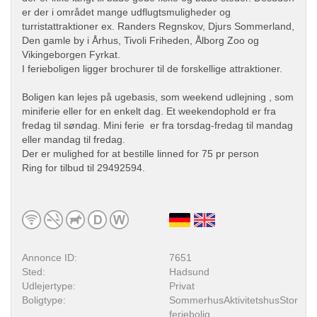
er der i området mange udflugtsmuligheder og
turristattraktioner ex. Randers Regnskov, Djurs Sommerland,
Den gamle by i Århus, Tivoli Friheden, Ålborg Zoo og
Vikingeborgen Fyrkat.
I ferieboligen ligger brochurer til de forskellige attraktioner.
Boligen kan lejes på ugebasis, som weekend udlejning , som
miniferie eller for en enkelt dag. Et weekendophold er fra
fredag til søndag. Mini ferie er fra torsdag-fredag til mandag
eller mandag til fredag.
Der er mulighed for at bestille linned for 75 pr person
Ring for tilbud til 29492594.
Annonce ID:
7651
Sted:
Hadsund
Udlejertype:
Privat
Boligtype:
SommerhusAktivitetshusStor
feriebolig