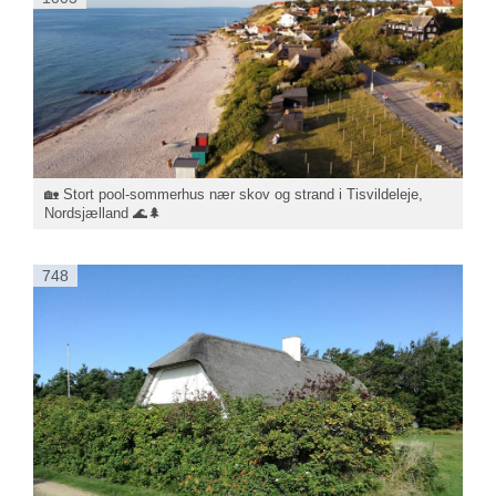
🏡 Stort pool-sommerhus nær skov og strand i Tisvildeleje,
Nordsjælland 🌊🌲
748