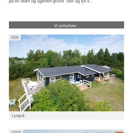
på en skøn og ugenert grund. Stor og lys s...
Vi anbefaler :
529
Lyngså
1003