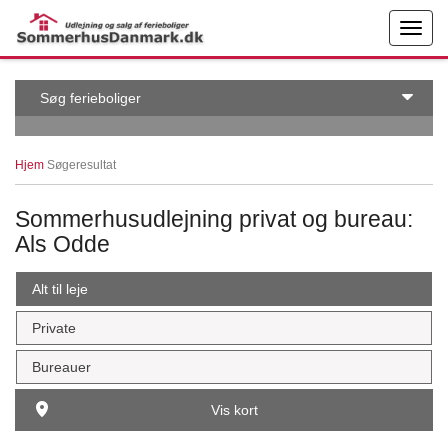
← More examples
Edit on
Søg ferieboliger
Hjem
Søgeresultat
Sommerhusudlejning privat og bureau:
Als Odde
Alt til leje
Private
Bureauer
Vis kort