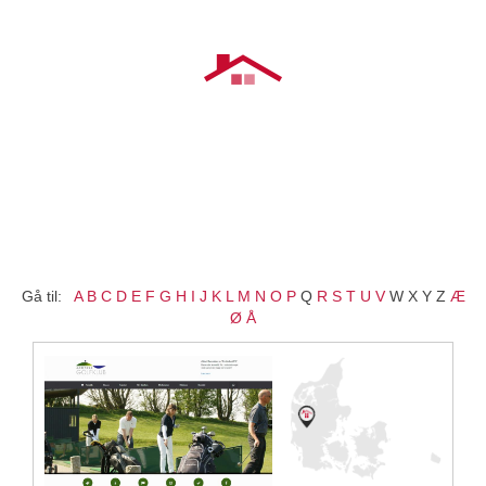
Gå til:
A
B
C
D
E
F
G
H
I
J
K
L
M
N
O
P
Q
R
S
T
U
V
W X Y Z
Æ
Ø
Å