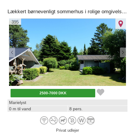
Lækkert børnevenligt sommerhus i rolige omgivelser, 300 m til vandet af lille stisystem.
395
2500-7000 DKK
Marielyst
0 m til vand
8 pers.
Privat udlejer