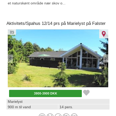
et naturskønt område nær skov o...
Aktivitets/Spahus 12/14 prs på Marielyst på Falster
89
3900-3900 DKK
Marielyst
900 m til vand
14 pers.