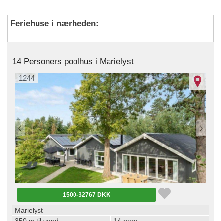
Feriehuse i nærheden:
14 Personers poolhus i Marielyst
1244
1500-32767 DKK
Marielyst
350 m til vand
14 pers.