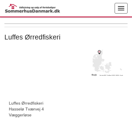
← More examples
Edit on
Luffes Ørredfiskeri
Luffes Ørredfiskeri
Hasselø Tværvej 4
Væggerløse