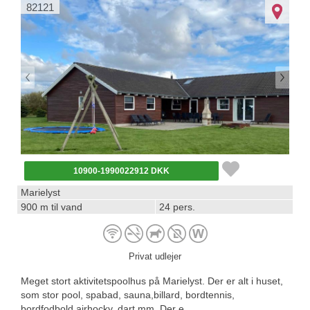
82121
10900-1990022912 DKK
Marielyst
900 m til vand
24 pers.
Privat udlejer
Meget stort aktivitetspoolhus på Marielyst. Der er alt i huset,
som stor pool, spabad, sauna,billard, bordtennis,
bordfodbold,airhocky, dart mm. Der e...