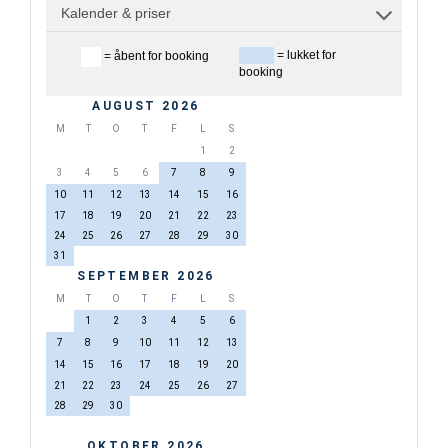
Kalender & priser
= lukket for
= åbent for booking
booking
AUGUST 2026
M
T
O
T
F
L
S
1
2
3
4
5
6
7
8
9
10
11
12
13
14
15
16
17
18
19
20
21
22
23
24
25
26
27
28
29
30
31
SEPTEMBER 2026
M
T
O
T
F
L
S
1
2
3
4
5
6
7
8
9
10
11
12
13
14
15
16
17
18
19
20
21
22
23
24
25
26
27
28
29
30
OKTOBER 2026