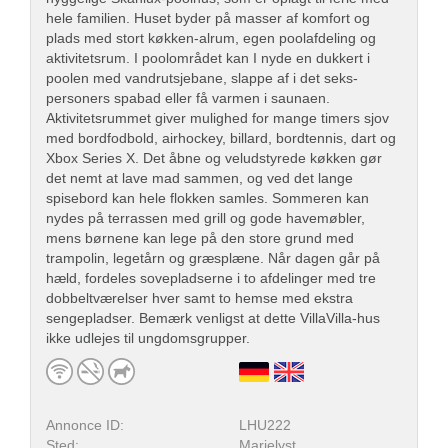
hele familien. Huset byder på masser af komfort og
plads med stort køkken-alrum, egen poolafdeling og
aktivitetsrum. I poolområdet kan I nyde en dukkert i
poolen med vandrutsjebane, slappe af i det seks-
personers spabad eller få varmen i saunaen.
Aktivitetsrummet giver mulighed for mange timers sjov
med bordfodbold, airhockey, billard, bordtennis, dart og
Xbox Series X. Det åbne og veludstyrede køkken gør
det nemt at lave mad sammen, og ved det lange
spisebord kan hele flokken samles. Sommeren kan
nydes på terrassen med grill og gode havemøbler,
mens børnene kan lege på den store grund med
trampolin, legetårn og græsplæne. Når dagen går på
hæld, fordeles sovepladserne i to afdelinger med tre
dobbeltværelser hver samt to hemse med ekstra
sengepladser. Bemærk venligst at dette VillaVilla-hus
ikke udlejes til ungdomsgrupper.
Annonce ID:
LHU222
Sted:
Marielyst