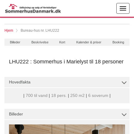
Hjem
Bureau-hus nr. LHU222
Billeder
Beskrivelse
Kort
Kalender & priser
Booking
LHU222 : Sommerhus i Marielyst til 18 personer
Hovedfakta
|
700 til vand
|
18 pers.
|
250 m2
|
6 soverum
|
Billeder