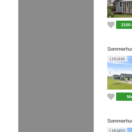
3100
Sommerhus 
LHU446
Me
Sommerhus 
LHU450