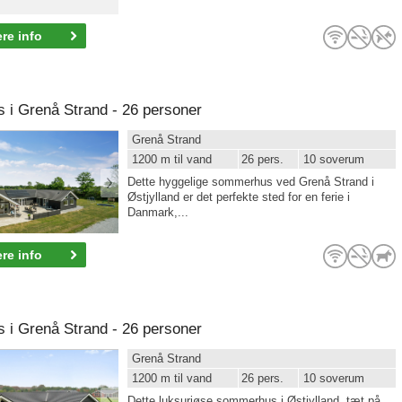
re info
i Grenå Strand - 26 personer
Grenå Strand
1200 m til vand
26 pers.
10 soverum
Dette hyggelige sommerhus ved Grenå Strand i
Østjylland er det perfekte sted for en ferie i
Danmark,...
re info
i Grenå Strand - 26 personer
Grenå Strand
1200 m til vand
26 pers.
10 soverum
Dette luksuriøse sommerhus i Østjylland, tæt på