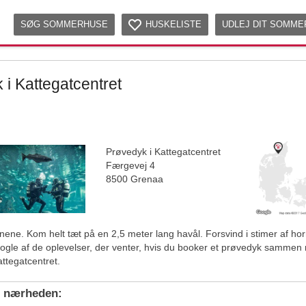
SØG SOMMERHUSE
HUSKELISTE
UDLEJ DIT SOMM
 i Kattegatcentret
Prøvedyk i Kattegatcentret
Færgevej 4
8500 Grenaa
jnene. Kom helt tæt på en 2,5 meter lang havål. Forsvind i stimer af horn
nogle af de oplevelser, der venter, hvis du booker et prøvedyk sammen
attegatcentret.
i nærheden: