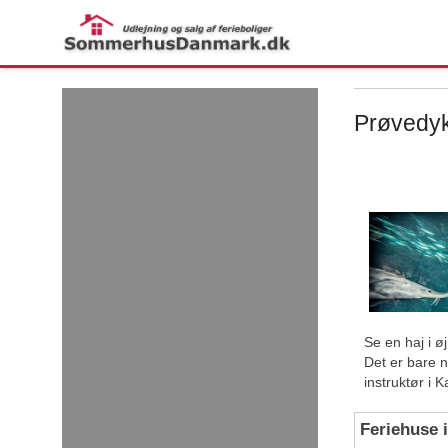
← More examples
Prøvedyk
Se en haj i ø
Det er bare 
instruktør i K
Feriehuse 