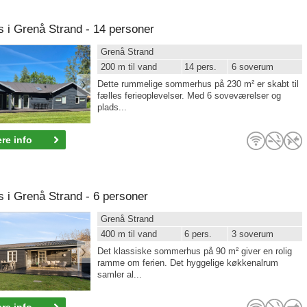
i Grenå Strand - 14 personer
Grenå Strand
200 m til vand
14 pers.
6 soverum
Dette rummelige sommerhus på 230 m² er skabt til
fælles ferieoplevelser. Med 6 soveværelser og
plads...
re info
i Grenå Strand - 6 personer
Grenå Strand
400 m til vand
6 pers.
3 soverum
Det klassiske sommerhus på 90 m² giver en rolig
ramme om ferien. Det hyggelige køkkenalrum
samler al...