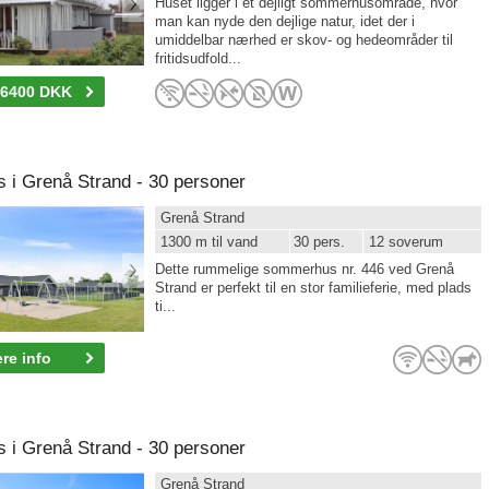
Huset ligger i et dejligt sommerhusområde, hvor
man kan nyde den dejlige natur, idet der i
umiddelbar nærhed er skov- og hedeområder til
fritidsudfold...
-6400 DKK
i Grenå Strand - 30 personer
Grenå Strand
1300 m til vand
30 pers.
12 soverum
Dette rummelige sommerhus nr. 446 ved Grenå
Strand er perfekt til en stor familieferie, med plads
ti...
re info
i Grenå Strand - 30 personer
Grenå Strand