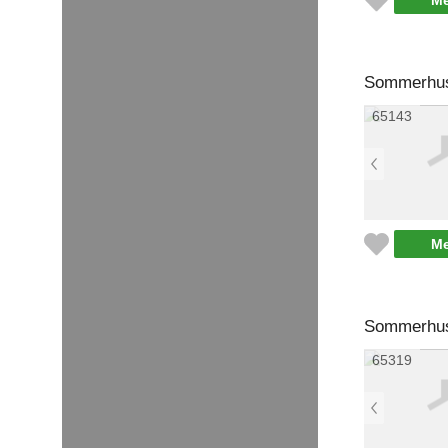
Me
Sommerhus 
65143
Me
Sommerhus 
65319