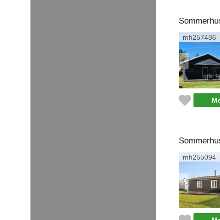
Sommerhus 
mh257486
Me
Sommerhus 
mh255094