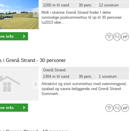
1200 m til vand
30 pers.
12 soverum
Midt i skønne Grenå Strand finder I dette
rummelige poolsommerhus til op til 30 personer
\u2013 idee...
re info
i Grenå Strand - 30 personer
Grenå Strand
1304 m til vand
30 pers.
1 soverum
Attraktivt og stort sommerhus med swimmingpool,
spabad og sauna beliggende ved Grenå Strand.
Sommerh...
re info