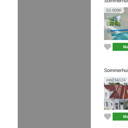
Sommerhus 
52-0090
Me
Sommerhus 
mh234124
Me