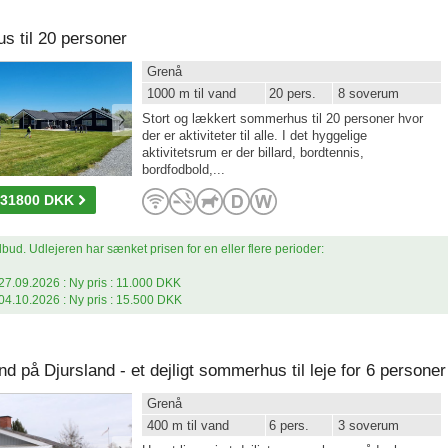
us til 20 personer
Grenå
1000 m til vand
20 pers.
8 soverum
Stort og lækkert sommerhus til 20 personer hvor
der er aktiviteter til alle. I det hyggelige
aktivitetsrum er der billard, bordtennis,
bordfodbold,...
-31800 DKK
lbud. Udlejeren har sænket prisen for en eller flere perioder:
27.09.2026 : Ny pris : 11.000 DKK
04.10.2026 : Ny pris : 15.500 DKK
d på Djursland - et dejligt sommerhus til leje for 6 personer
Grenå
400 m til vand
6 pers.
3 soverum