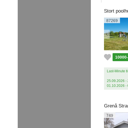
Stort poolh
87269
10000
Last-Minute ti
25.09.2026 - 
01.10.2026 - 
Grenå Stran
749