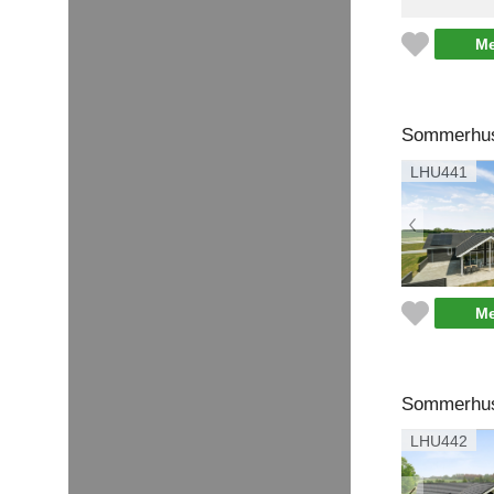
Me
Sommerhus 
LHU441
Me
Sommerhus 
LHU442