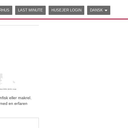
Edit on
CodeSandbox
ERHUS
LAST MINUTE
HUSEJER LOGIN
DANSK
fisk eller makrel.
 med en erfaren