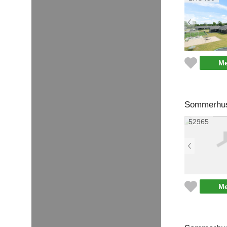
Me
Sommerhus 
52965
Me