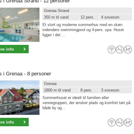
i Grenaa Strand - 12 personer
Grenaa Strand
350 m til vand
12 pers.
4 soverum
Et stort og moderne sommerhus med en skøn
indendørs swimmingpool og 4-pers. spa. Huset
ligger i det ...
re info
i Grenaa - 8 personer
Grenaa
1800 m til vand
8 pers.
3 soverum
Sommerhuset er ideelt til familien eller
vennegruppen, der ønsker plads og komfort tæt på
både by og...
re info