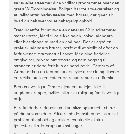
ser tv eller streamer dine yndlingsprogrammer over den
gratis WiFi-forbindelse. Boligen har tre soveværelser og
et velindrettet badeværelse med bruser, der giver alt
hvad du behøver for et behageligt ophold.
Træd udenfor for at nyde en generøs 62 kvadratmeter
stor terrasse, ideel til at slikke solen, spise udendørs
eller blot slappe af med en god bog. Der er også en
praktisk udendørs bruser, perfekt til at skylle af efter en
forfriskende svømmetur i havet. Med sine fredelige
omgivelser, private atmosfære og nem adgang til
stranden er dette feriehus en sand perle. Centrum af
Grena er kun en fem-minutters cykeltur væk, og tilbyder
en række butikker, caféer og restauranter at udforske.
Bemærk venligst: Denne ejendom udlejes ikke til
ungdomsgrupper, hvilket sikrer et roligt og familievenligt
miljø.
Et refunderbart depositum kan blive opkrævet tættere
på din ankomstdato. Sikkerhedsdepositummet sikrer et
problemfrit ophold og dækker eventuelle ekstra
tjenester eller forbrugsomkostninger.