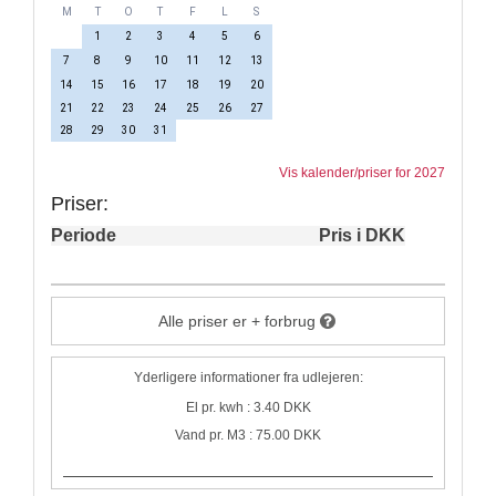
M
T
O
T
F
L
S
1
2
3
4
5
6
7
8
9
10
11
12
13
14
15
16
17
18
19
20
21
22
23
24
25
26
27
28
29
30
31
Vis kalender/priser for 2027
Priser:
Periode
Pris i DKK
Alle priser er + forbrug
Yderligere informationer fra udlejeren:
El pr. kwh : 3.40 DKK
Vand pr. M3 : 75.00 DKK