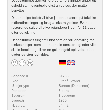
Depositummet dækker forbrug af forsyninger under dit
ophold samt eventuelle ekstra ydelser, der måtte
benyttes.
Det endelige beløb vil blive justeret baseret på faktiske
måleraflæsninger og brug af ekstra ydelser. Eventuel
resterende saldo vil blive refunderet inden for 21 dage
efter udtjekning.
Depositummet fungerer blot som en forudbetaling for
omkostninger, som du under alle omstændigheder ville
skulle betale, og sikrer en gnidningsfri oplevelse både
under og efter opholdet.
Annonce ID:
31755
Sted:
Grenå Strand
Udlejertype:
Bureau (Dancenter)
Personer:
5 pers.
Soverum:
3 soverum
Byggeår:
1960
Husareal:
84 m2