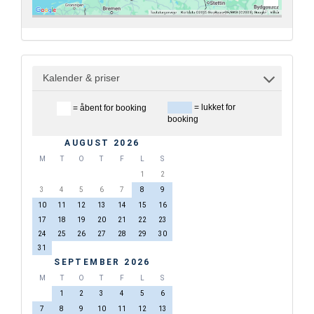
Kalender & priser
= lukket for
= åbent for booking
booking
AUGUST 2026
M
T
O
T
F
L
S
1
2
3
4
5
6
7
8
9
10
11
12
13
14
15
16
17
18
19
20
21
22
23
24
25
26
27
28
29
30
31
SEPTEMBER 2026
M
T
O
T
F
L
S
1
2
3
4
5
6
7
8
9
10
11
12
13