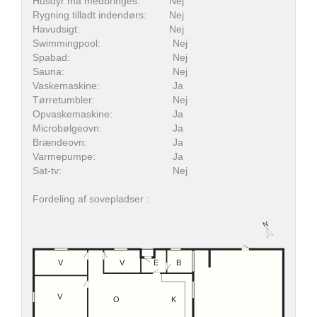
Husdyr må medbringes:
Nej
Rygning tilladt indendørs:
Nej
Havudsigt:
Nej
Swimmingpool:
Nej
Spabad:
Nej
Sauna:
Nej
Vaskemaskine:
Ja
Tørretumbler:
Nej
Opvaskemaskine:
Ja
Microbølgeovn:
Ja
Brændeovn:
Ja
Varmepumpe:
Ja
Sat-tv:
Nej
Fordeling af sovepladser :