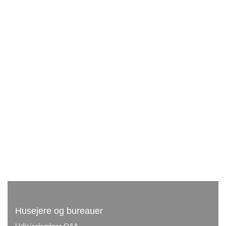
Husejere og bureauer
Udlejer/sælger Q&A