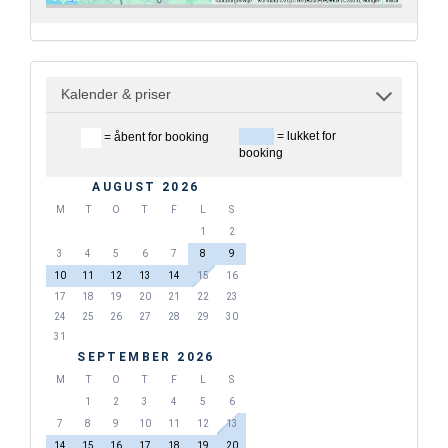
Kalender & priser
= lukket for
= åbent for booking
booking
AUGUST 2026
M
T
O
T
F
L
S
1
2
3
4
5
6
7
8
9
10
11
12
13
14
15
16
17
18
19
20
21
22
23
24
25
26
27
28
29
30
31
SEPTEMBER 2026
M
T
O
T
F
L
S
1
2
3
4
5
6
7
8
9
10
11
12
13
14
15
16
17
18
19
20