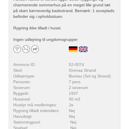
charmerende sommerhus på en meget lille grund tæt
på skøn børnevenlig badestrand. Bemærk: 1 soveplads
befinder sig i opholdsstuen.
Rygning ikke tilladt i huset.
Ingen udlejning til ungdomsgrupper
Annonce ID:
52-0074
Sted:
Grenaa Strand
Udlejertype:
Bureau (Sol og Strand)
Personer:
7 pers.
Soverum:
2 soverum
Byggeår:
1937
Husareal:
50 m2
Husdyr må medbringes:
Ja
Rygning tilladt indendørs:
Nej
Havudsigt:
Nej
Swimmingpool:
Nej
Spabad:
Nej