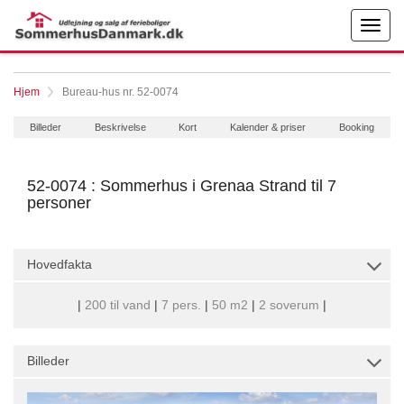
Hjem
Bureau-hus nr. 52-0074
Billeder
Beskrivelse
Kort
Kalender & priser
Booking
52-0074 : Sommerhus i Grenaa Strand til 7
personer
Hovedfakta
|
200 til vand
|
7 pers.
|
50 m2
|
2 soverum
|
Billeder