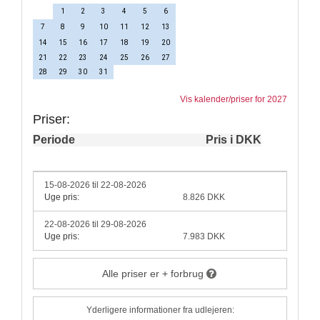
1
2
3
4
5
6
7
8
9
10
11
12
13
14
15
16
17
18
19
20
21
22
23
24
25
26
27
28
29
30
31
Vis kalender/priser for 2027
Priser:
Periode
Pris i DKK
15-08-2026 til 22-08-2026
Uge pris:
8.826 DKK
22-08-2026 til 29-08-2026
Uge pris:
7.983 DKK
Alle priser er + forbrug
Yderligere informationer fra udlejeren: