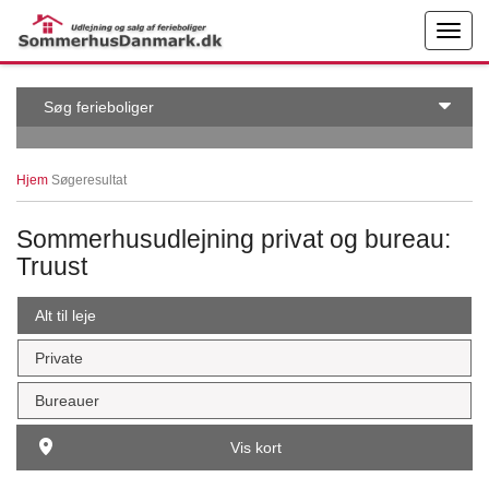
← More examples
Edit on
Søg ferieboliger
Hjem
Søgeresultat
Sommerhusudlejning privat og bureau:
Truust
Alt til leje
Private
Bureauer
Vis kort