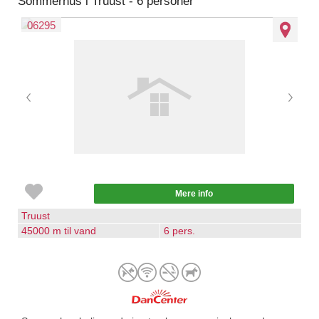
Sommerhus i Truust - 6 personer
06295
Mere info
Truust
45000 m til vand
6 pers.