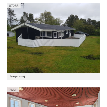
87288
Jørgensvej
7651