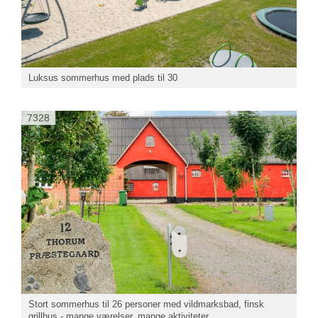
Luksus sommerhus med plads til 30
7328
Stort sommerhus til 26 personer med vildmarksbad, finsk
grillhus - mange værelser, mange aktiviteter