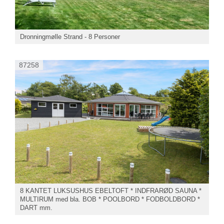
Dronningmølle Strand - 8 Personer
87258
8 KANTET LUKSUSHUS EBELTOFT * INDFRARØD SAUNA *
MULTIRUM med bla. BOB * POOLBORD * FODBOLDBORD *
DART mm.