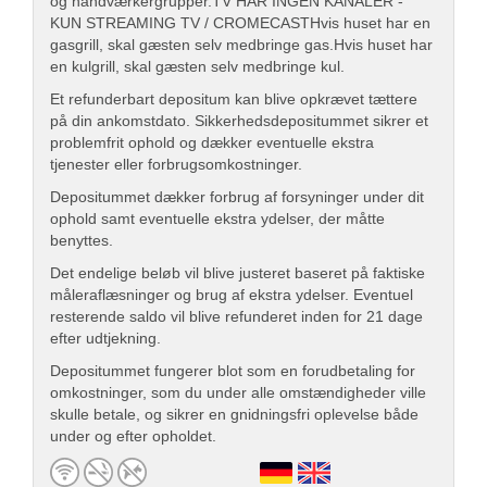
og håndværkergrupper.TV HAR INGEN KANALER -
KUN STREAMING TV / CROMECASTHvis huset har en
gasgrill, skal gæsten selv medbringe gas.Hvis huset har
en kulgrill, skal gæsten selv medbringe kul.
Et refunderbart depositum kan blive opkrævet tættere
på din ankomstdato. Sikkerhedsdepositummet sikrer et
problemfrit ophold og dækker eventuelle ekstra
tjenester eller forbrugsomkostninger.
Depositummet dækker forbrug af forsyninger under dit
ophold samt eventuelle ekstra ydelser, der måtte
benyttes.
Det endelige beløb vil blive justeret baseret på faktiske
måleraflæsninger og brug af ekstra ydelser. Eventuel
resterende saldo vil blive refunderet inden for 21 dage
efter udtjekning.
Depositummet fungerer blot som en forudbetaling for
omkostninger, som du under alle omstændigheder ville
skulle betale, og sikrer en gnidningsfri oplevelse både
under og efter opholdet.