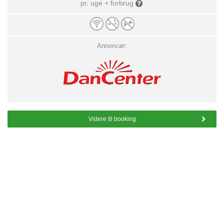
pr. uge + forbrug
Annoncør:
Videre til booking