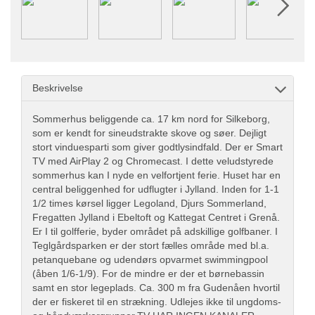
Beskrivelse
Sommerhus beliggende ca. 17 km nord for Silkeborg,
som er kendt for sineudstrakte skove og søer. Dejligt
stort vinduesparti som giver godtlysindfald. Der er Smart
TV med AirPlay 2 og Chromecast. I dette veludstyrede
sommerhus kan I nyde en velfortjent ferie. Huset har en
central beliggenhed for udflugter i Jylland. Inden for 1-1
1/2 times kørsel ligger Legoland, Djurs Sommerland,
Fregatten Jylland i Ebeltoft og Kattegat Centret i Grenå.
Er I til golfferie, byder området på adskillige golfbaner. I
Teglgårdsparken er der stort fælles område med bl.a.
petanquebane og udendørs opvarmet swimmingpool
(åben 1/6-1/9). For de mindre er der et børnebassin
samt en stor legeplads. Ca. 300 m fra Gudenåen hvortil
der er fiskeret til en strækning. Udlejes ikke til ungdoms-