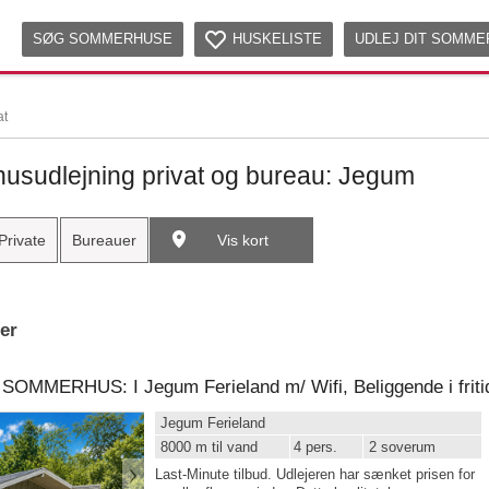
SØG SOMMERHUSE
HUSKELISTE
UDLEJ DIT SOMM
at
sudlejning privat og bureau: Jegum
Private
Bureauer
Vis kort
ter
Jegum Ferieland
8000 m til vand
4 pers.
2 soverum
Last-Minute tilbud. Udlejeren har sænket prisen for