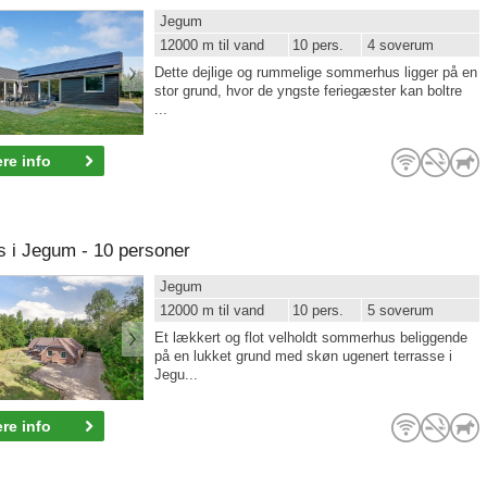
Jegum
12000 m til vand
10 pers.
4 soverum
Dette dejlige og rummelige sommerhus ligger på en
stor grund, hvor de yngste feriegæster kan boltre
...
re info
i Jegum - 10 personer
Jegum
12000 m til vand
10 pers.
5 soverum
Et lækkert og flot velholdt sommerhus beliggende
på en lukket grund med skøn ugenert terrasse i
Jegu...
re info