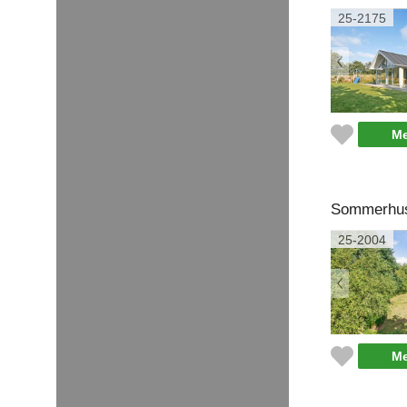
25-2175
Me
Sommerhus 
25-2004
Me