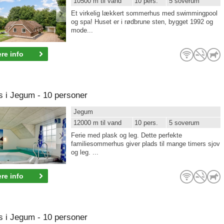
10500 m til vand
10 pers.
5 soverum
Et virkelig lækkert sommerhus med swimmingpool
og spa! Huset er i rødbrune sten, bygget 1992 og
mode...
re info
i Jegum - 10 personer
Jegum
12000 m til vand
10 pers.
5 soverum
Ferie med plask og leg. Dette perfekte
familiesommerhus giver plads til mange timers sjov
og leg. ...
re info
i Jegum - 10 personer