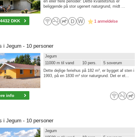
en eller flere perioder: Dette kvalitetshus er
beliggende på stor ugenert naturgrund, midt ...
-4432 DKK
1 anmeldelse
i Jegum - 10 personer
Jegum
11000 m til vand
10 pers.
5 soverum
Dette dejlige feriehus på 182 m², er bygget af sten i
1993, på en 1830 m² stor naturgrund. Det er et...
re info
i Jegum - 10 personer
Jegum