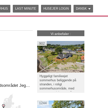
Edit on
CodeSandbox
ERHUS
LAST MINUTE
HUSEJER LOGIN
DANSK
Vi anbefaler :
902
Hyggeligt familieejet
sommerhus beliggende på
stranden, i roligt
LÆKKERT SOMMERHUS: I Jegum Ferieland m/ Wifi, Beliggende i fritidsområdet Jegum Ferieland / Blåvandshuk.
sommerhusområde, med
panoramaudsigt over Genner
Bugt.
1244