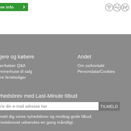
re info
jere og købere
Andet
jer/køber Q&A
Om os/kontakt
mmerhuse til salg
Persondata/Cookies
re ferieboliger
hedsbrev med Last-Minute tilbud
TILMELD
lmeld dig vores nyhedsbrev og modtag gode tilbud.
hedsbrevet udsendes en gang måndligt.