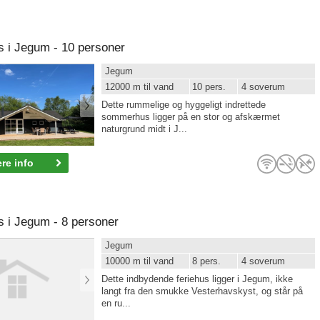
i Jegum - 10 personer
Jegum
12000 m til vand
10 pers.
4 soverum
Dette rummelige og hyggeligt indrettede
sommerhus ligger på en stor og afskærmet
naturgrund midt i J...
re info
i Jegum - 8 personer
Jegum
10000 m til vand
8 pers.
4 soverum
Dette indbydende feriehus ligger i Jegum, ikke
langt fra den smukke Vesterhavskyst, og står på
en ru...