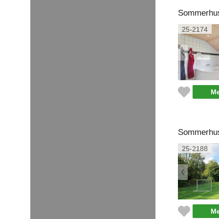
Sommerhus 
25-2174
Me
Sommerhus 
25-2188
Me