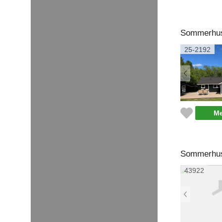
Sommerhus 
25-2192
Me
Sommerhus 
43922