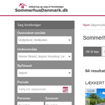
← More examples
Søg ferieboliger
Hjem
Søgeresult
Overordnet område
Sommerhu
Vestjylland, Vestkysten
Underområde
Alt til leje
Henne Strand, Jegum, Houstrup, Lønne
By/Strand
84 resulta
Jegum
Periode
1226
Personer
Soverum