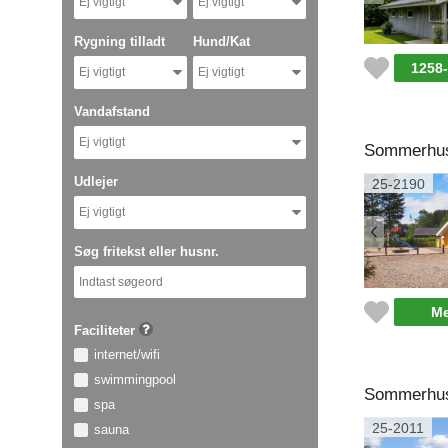
Ej vigtigt
Ej vigtigt
Rygning tilladt
Hund/Kat
1258
Ej vigtigt
Ej vigtigt
Vandafstand
Ej vigtigt
Sommerhus 
Udlejer
25-2190
Ej vigtigt
Søg fritekst eller husnr.
Me
Faciliteter
internet/wifi
swimmingpool
Sommerhus 
spa
25-2011
sauna