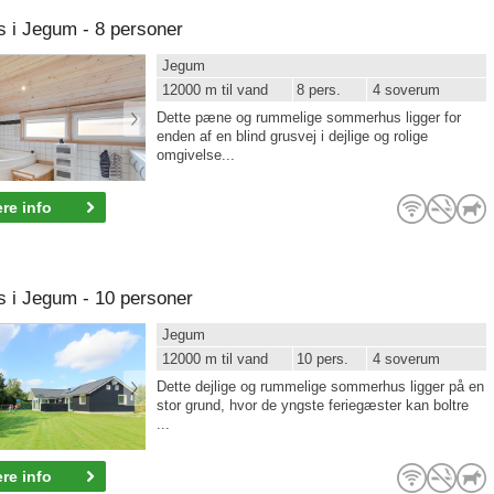
i Jegum - 8 personer
Jegum
12000 m til vand
8 pers.
4 soverum
Dette pæne og rummelige sommerhus ligger for
enden af en blind grusvej i dejlige og rolige
omgivelse...
re info
i Jegum - 10 personer
Jegum
12000 m til vand
10 pers.
4 soverum
Dette dejlige og rummelige sommerhus ligger på en
stor grund, hvor de yngste feriegæster kan boltre
...
re info