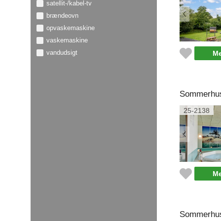
satellit-/kabel-tv
brændeovn
opvaskemaskine
vaskemaskine
vandudsigt
Me
Sommerhus 
25-2138
Me
Sommerhus 