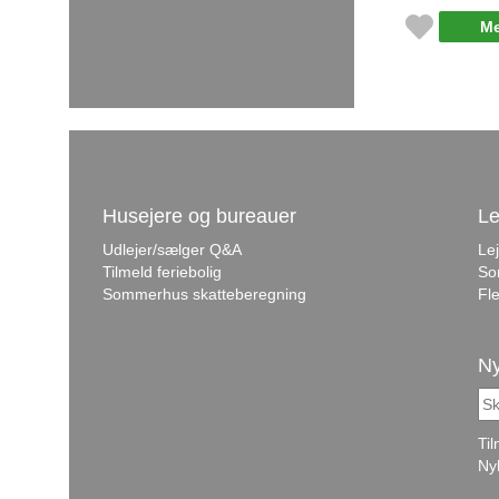
Me
Husejere og bureauer
Le
Udlejer/sælger Q&A
Le
Tilmeld feriebolig
So
Sommerhus skatteberegning
Fle
Ny
Ti
Ny