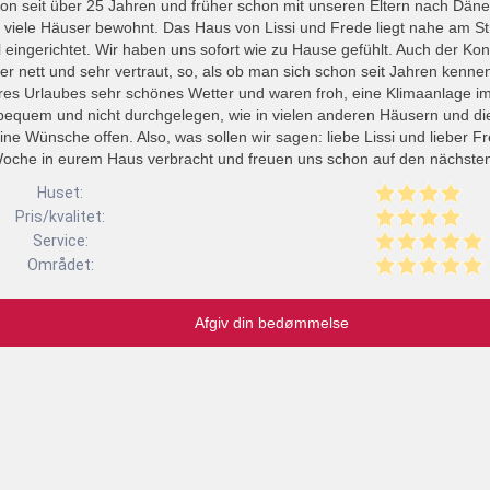
hon seit über 25 Jahren und früher schon mit unseren Eltern nach Dän
 viele Häuser bewohnt. Das Haus von Lissi und Frede liegt nahe am St
eingerichtet. Wir haben uns sofort wie zu Hause gefühlt. Auch der Kont
r nett und sehr vertraut, so, als ob man sich schon seit Jahren kenne
es Urlaubes sehr schönes Wetter und waren froh, eine Klimaanlage i
bequem und nicht durchgelegen, wie in vielen anderen Häusern und di
ine Wünsche offen. Also, was sollen wir sagen: liebe Lissi und lieber F
oche in eurem Haus verbracht und freuen uns schon auf den nächsten
Huset:
Pris/kvalitet:
Service:
Området:
Afgiv din bedømmelse