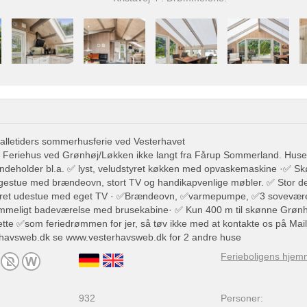
 alletiders sommerhusferie ved Vesterhavet
t Feriehus ved Grønhøj/Løkken ikke langt fra Fårup Sommerland. Huset 
· Indeholder bl.a. ✅ lyst, veludstyret køkken med opvaskemaskine ·✅ S
gestue med brændeovn, stort TV og handikapvenlige møbler. ✅ Stor dejl
ret udestue med eget TV · ✅Brændeovn, ✅varmepumpe, ✅3 sovevære
mmeligt badeværelse med brusekabine· ✅ Kun 400 m til skønne Grønh
 dette ✅som feriedrømmen for jer, så tøv ikke med at kontakte os på Mail
havsweb.dk
se www.vesterhavsweb.dk for 2 andre huse
Ferieboligens hjem
932
Personer: