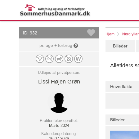
ID: 932
Hjem
Nordjylla
pr. uge + forbrug
Billeder
Alletiders 
Udlejes af privatperson:
Lissi Højen Grøn
Hovedfakta
Billeder
Profilen blev oprettet:
Marts 2024
Kalenderopdatering:
16.07.2026