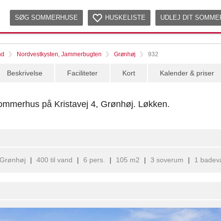
SØG SOMMERHUSE
HUSKELISTE
UDLEJ DIT SOMM
nd
Nordvestkysten, Jammerbugten
Grønhøj
932
Beskrivelse
Faciliteter
Kort
Kalender & priser
sommerhus på Kristavej 4, Grønhøj. Løkken.
Grønhøj
|
400 til vand
|
6 pers.
|
105 m2
|
3 soverum
|
1 badev