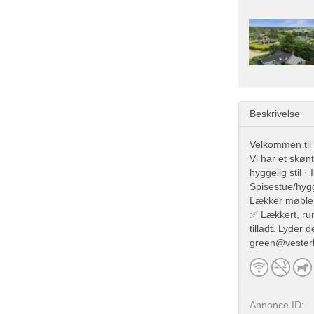
Beskrivelse
Velkommen til
Vi har et skøn
hyggelig stil 
Spisestue/hyg
Lækker møble
✅ Lækkert, ru
tilladt. Lyder
green@vester
Annonce ID: