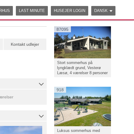
ERHUS
LAST MINUTE
HUSEJER LOGIN
DANSK
87095
Kontakt udlejer
Stort sommerhus på
lyngklædt grund, Vesterø
Læsø, 4 værelser 8 personer
918
ærelser
Luksus sommerhus med