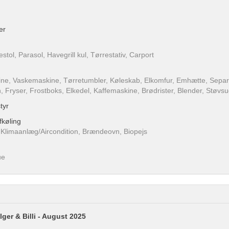
er
stol, Parasol, Havegrill kul, Tørrestativ, Carport
e, Vaskemaskine, Tørretumbler, Køleskab, Elkomfur, Emhætte, Separ
 Fryser, Frostboks, Elkedel, Kaffemaskine, Brødrister, Blender, Støvs
tyr
køling
limaanlæg/Aircondition, Brændeovn, Biopejs
ue
lger & Billi - August 2025