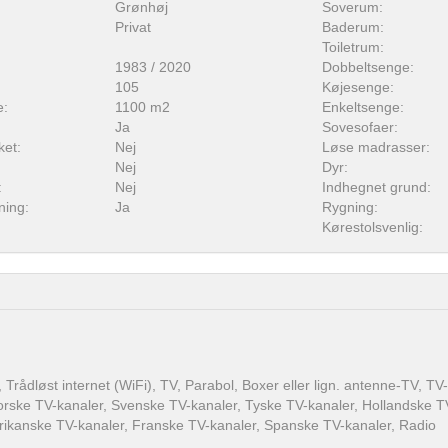
Grønhøj
Soverum:
Privat
Baderum:
Toiletrum:
1983 / 2020
Dobbeltsenge:
105
Køjesenge:
e:
1100 m2
Enkeltsenge:
Ja
Sovesofaer:
ket:
Nej
Løse madrasser:
Nej
Dyr:
:
Nej
Indhegnet grund:
ning:
Ja
Rygning:
Kørestolsvenlig:
t, Trådløst internet (WiFi), TV, Parabol, Boxer eller lign. antenne-TV, 
rske TV-kanaler, Svenske TV-kanaler, Tyske TV-kanaler, Hollandske T
ikanske TV-kanaler, Franske TV-kanaler, Spanske TV-kanaler, Radio