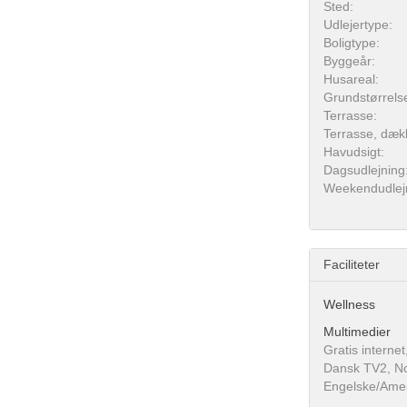
Sted:
Udlejertype:
Boligtype:
Byggeår:
Husareal:
Grundstørrels
Terrasse:
Terrasse, dæk
Havudsigt:
Dagsudlejning
Weekendudlej
Faciliteter
Wellness
Multimedier
Gratis interne
Dansk TV2, No
Engelske/Amer