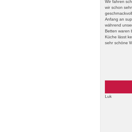
Wir fahren sc
wir schon sehr
geschmackvoll 
Anfang an supe
während unser
Betten waren 
Küche lässt ke
sehr schöne W
Luk