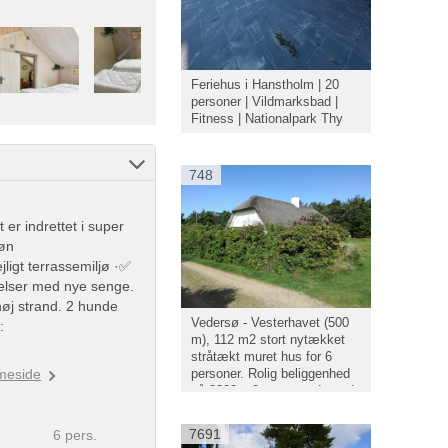
Feriehus i Hanstholm | 20
personer | Vildmarksbad |
Fitness | Nationalpark Thy
748
er indrettet i super
køn
igt terrassemiljø ·✅
lser med nye senge.
øj strand. 2 hunde
Vedersø - Vesterhavet (500
:
m), 112 m2 stort nytækket
stråtækt muret hus for 6
personer. Rolig beliggenhed
meside
på 2200 m2 stor grund, med
læ og stor græsplæne foran
huset. Mulighed for mange
7691
6 pers.
aktiviteter på grunden.