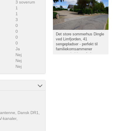
3 soverum
1
1
3
0
0
Det store sommerhus Dingle
0
ved Limfjorden, 41
0
sengepladser - perfekt til
Ja
familiekomsammener
gruppearbejde og ferie
Nej
Nej
Nej
TV-antenne, Dansk DR1,
V-kanaler,