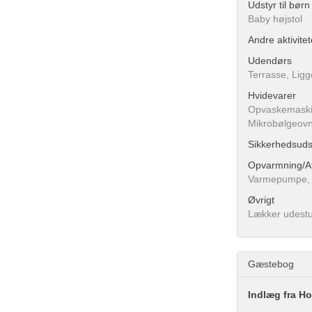
Udstyr til børn
Baby højstol
Andre aktivitet
Udendørs
Terrasse, Ligge
Hvidevarer
Opvaskemaskin
Mikrobølgeovn,
Sikkerhedsuds
Opvarmning/Af
Varmepumpe, K
Øvrigt
Lækker udest
Gæstebog
Indlæg fra Ho