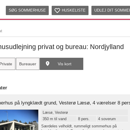
SØG SOMMERHUSE
HUSKELISTE
UDLEJ DIT SOMM
at
sudlejning privat og bureau: Nordjylland
Private
Bureauer
Vis kort
ater
erhus på lyngklædt grund, Vesterø Læsø, 4 værelser 8 per
Læsø, Vesterø
350 m til vand
8 pers.
4 soverum
Særdeles velholdt, rummeligt sommerhus på