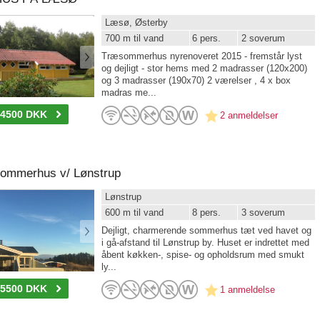
Læsø, Østerby
700 m til vand
6 pers.
2 soverum
Træsommerhus nyrenoveret 2015 - fremstår lyst
og dejligt - stor hems med 2 madrasser (120x200)
og 3 madrasser (190x70) 2 værelser , 4 x box
madras me...
-4500 DKK
2 anmeldelser
sommerhus v/ Lønstrup
Lønstrup
600 m til vand
8 pers.
3 soverum
Dejligt, charmerende sommerhus tæt ved havet og
i gå-afstand til Lønstrup by. Huset er indrettet med
åbent køkken-, spise- og opholdsrum med smukt
ly...
-5500 DKK
1 anmeldelse