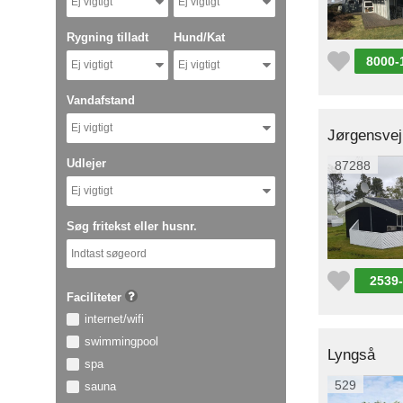
Ej vigtigt
Ej vigtigt
Rygning tilladt
Hund/Kat
8000-
Ej vigtigt
Ej vigtigt
Vandafstand
Ej vigtigt
Jørgensvej
Udlejer
87288
Ej vigtigt
Søg fritekst eller husnr.
2539
Faciliteter
internet/wifi
swimmingpool
Lyngså
spa
529
sauna