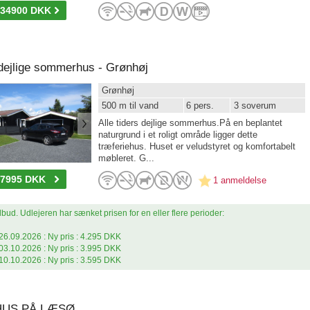
-34900 DKK
s dejlige sommerhus - Grønhøj
Grønhøj
500 m til vand
6 pers.
3 soverum
Alle tiders dejlige sommerhus.På en beplantet
naturgrund i et roligt område ligger dette
træferiehus. Huset er veludstyret og komfortabelt
møbleret. G...
-7995 DKK
1 anmeldelse
lbud. Udlejeren har sænket prisen for en eller flere perioder:
26.09.2026 : Ny pris : 4.295 DKK
03.10.2026 : Ny pris : 3.995 DKK
10.10.2026 : Ny pris : 3.595 DKK
US PÅ LÆSØ