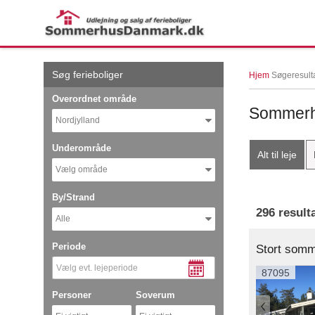
← More examples
Søg ferieboliger
Hjem
Søgeresult
Overordnet område
Sommerhu
Nordjylland
Underområde
Alt til leje
Vælg område
By/Strand
296 result
Alle
Periode
Stort somm
87095
Personer
Soverum