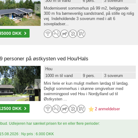
300 m til vand
6 pers.
3 soverum
Moderniseret sommerhus på 99 m2, beliggende
300 m fra børnevenlig sandstrand, på stille og rolig
vej. Indeholdende 3 soverum med i alt 6
sovepladser...
45000 DKK
l 9 personer på østkysten ved Hou/Hals
Hou
1000 m til vand
9 pers.
3 soverum
Mini ferie er kun muligt mellem lørdag til lørdag.
Dejligt sommerhus i skønne omgivelser med
swimmingpool ved Hou i Nordjylland ud til
Østkysten ...
12500 DKK
2 anmeldelser
lbud. Udlejeren har sænket prisen for en eller flere perioder:
15.08.2026 : Ny pris : 6.000 DKK