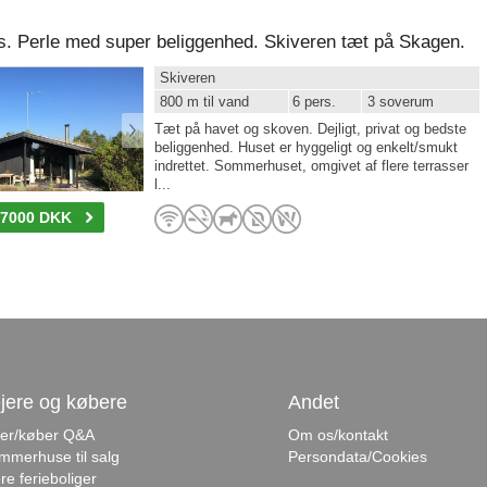
 Perle med super beliggenhed. Skiveren tæt på Skagen.
Skiveren
800 m til vand
6 pers.
3 soverum
Tæt på havet og skoven. Dejligt, privat og bedste
beliggenhed. Huset er hyggeligt og enkelt/smukt
indrettet. Sommerhuset, omgivet af flere terrasser
l...
-7000 DKK
jere og købere
Andet
jer/køber Q&A
Om os/kontakt
mmerhuse til salg
Persondata/Cookies
re ferieboliger