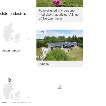
Ferielejlighed til 4 personer
Skagensol - splinternyt sommerhus 8 prs - 150 m til en af Danmarks bedste badestrande.
med skøn havudsigt - Allinge
på Nordbornholm
529
Privat udlejer
Lyngså