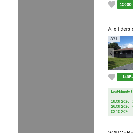
15000
Alle tider
831
1495
Last-Minute ti
19.09.2026 - 
26.09.2026 - 
03.10.2026 - 
SOMMERH