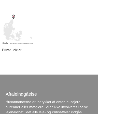
Privat udlejer
Aftaleindgåelse
Husannoncerne er indrykket af enten husejere,
bureauer eller mæglere. Vi er ikke involveret i selve
lejen/købet, idet alle leje- og købsaftaler indgås