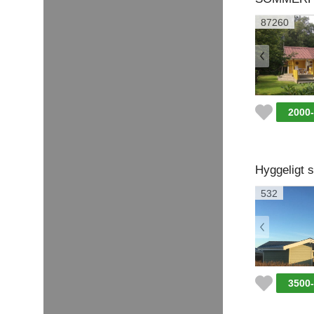
87260
2000
Hyggeligt 
532
3500