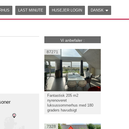
Edit on
CodeSandbox
ERHUS
LAST MINUTE
HUSEJER LOGIN
DANSK
Vi anbefaler :
87271
Fantastisk 205 m2
nyrenoveret
soner
luksussommerhus med 180
graders havudsigt
7328