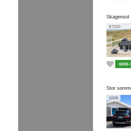
87320
6000-
Stor somme
1608