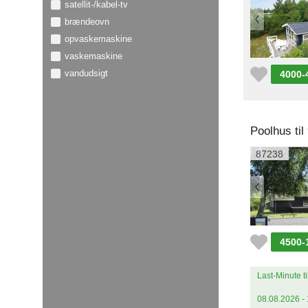
satellit-/kabel-tv
brændeovn
opvaskemaskine
vaskemaskine
vandudsigt
4000-
Poolhus ti
87238
4500-
Last-Minute ti
08.08.2026 - 