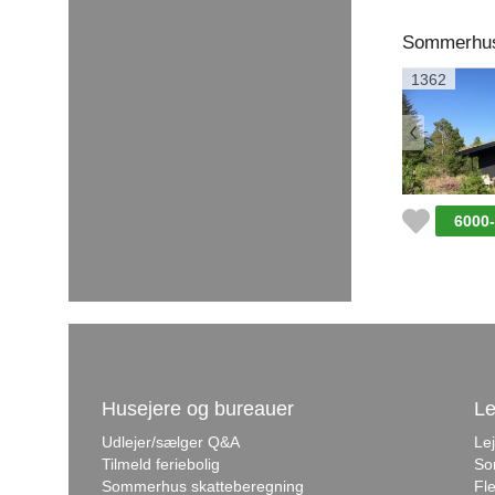
Sommerhus.
1362
6000
Husejere og bureauer
Le
Udlejer/sælger Q&A
Le
Tilmeld feriebolig
So
Sommerhus skatteberegning
Fle