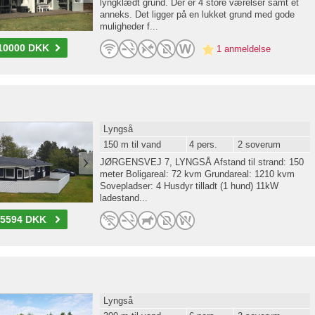
lyngklædt grund. Der er 4 store værelser samt et
anneks. Det ligger på en lukket grund med gode
muligheder f...
10000 DKK
1 anmeldelse
Lyngså
150 m til vand
4 pers.
2 soverum
JØRGENSVEJ 7, LYNGSÅ Afstand til strand: 150
meter Boligareal: 72 kvm Grundareal: 1210 kvm
Sovepladser: 4 Husdyr tilladt (1 hund) 11kW
ladestand...
-5594 DKK
Lyngså