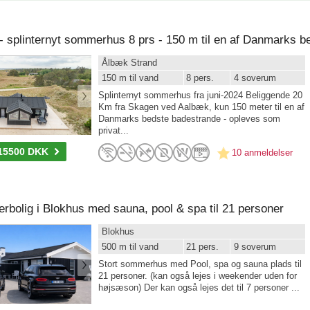
Ålbæk Strand
150 m til vand
8 pers.
4 soverum
Splinternyt sommerhus fra juni-2024 Beliggende 20
Km fra Skagen ved Aalbæk, kun 150 meter til en af
Danmarks bedste badestrande - opleves som
privat...
15500 DKK
10 anmeldelser
rbolig i Blokhus med sauna, pool & spa til 21 personer
Blokhus
500 m til vand
21 pers.
9 soverum
Stort sommerhus med Pool, spa og sauna plads til
21 personer. (kan også lejes i weekender uden for
højsæson) Der kan også lejes det til 7 personer ...