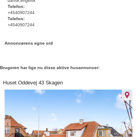
dansk,engelsk
Telefon:
+4540907244
Telefon:
+4540907244
Annoncørens egne ord
Brugeren har lige nu disse aktive husannoncer:
Huset Oddevej 43 Skagen
974