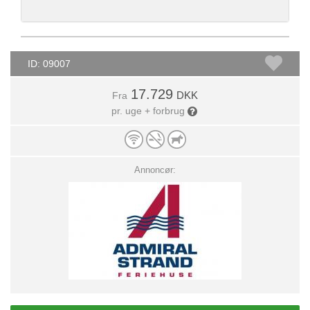
ID: 09007
17.729
DKK
Fra
pr. uge + forbrug
Annoncør: