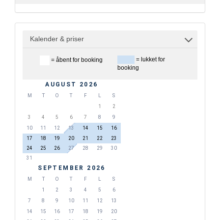
Kalender & priser
= lukket for
= åbent for booking
booking
AUGUST 2026
M
T
O
T
F
L
S
1
2
3
4
5
6
7
8
9
10
11
12
13
14
15
16
17
18
19
20
21
22
23
24
25
26
27
28
29
30
31
SEPTEMBER 2026
M
T
O
T
F
L
S
1
2
3
4
5
6
7
8
9
10
11
12
13
14
15
16
17
18
19
20