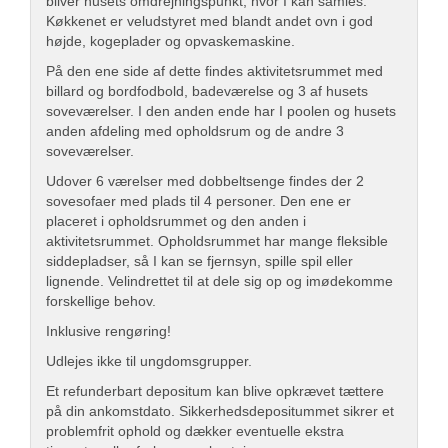
bliver husets omdrejningspunkt, hvor I kan samles.
Køkkenet er veludstyret med blandt andet ovn i god
højde, kogeplader og opvaskemaskine.
På den ene side af dette findes aktivitetsrummet med
billard og bordfodbold, badeværelse og 3 af husets
soveværelser. I den anden ende har I poolen og husets
anden afdeling med opholdsrum og de andre 3
soveværelser.
Udover 6 værelser med dobbeltsenge findes der 2
sovesofaer med plads til 4 personer. Den ene er
placeret i opholdsrummet og den anden i
aktivitetsrummet. Opholdsrummet har mange fleksible
siddepladser, så I kan se fjernsyn, spille spil eller
lignende. Velindrettet til at dele sig op og imødekomme
forskellige behov.
Inklusive rengøring!
Udlejes ikke til ungdomsgrupper.
Et refunderbart depositum kan blive opkrævet tættere
på din ankomstdato. Sikkerhedsdepositummet sikrer et
problemfrit ophold og dækker eventuelle ekstra