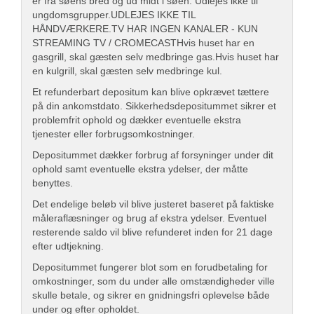
er fra søens bred og ud midt i søen. Udlejes ikke til
ungdomsgrupper.UDLEJES IKKE TIL
HÅNDVÆRKERE.TV HAR INGEN KANALER - KUN
STREAMING TV / CROMECASTHvis huset har en
gasgrill, skal gæsten selv medbringe gas.Hvis huset har
en kulgrill, skal gæsten selv medbringe kul.
Et refunderbart depositum kan blive opkrævet tættere
på din ankomstdato. Sikkerhedsdepositummet sikrer et
problemfrit ophold og dækker eventuelle ekstra
tjenester eller forbrugsomkostninger.
Depositummet dækker forbrug af forsyninger under dit
ophold samt eventuelle ekstra ydelser, der måtte
benyttes.
Det endelige beløb vil blive justeret baseret på faktiske
måleraflæsninger og brug af ekstra ydelser. Eventuel
resterende saldo vil blive refunderet inden for 21 dage
efter udtjekning.
Depositummet fungerer blot som en forudbetaling for
omkostninger, som du under alle omstændigheder ville
skulle betale, og sikrer en gnidningsfri oplevelse både
under og efter opholdet.