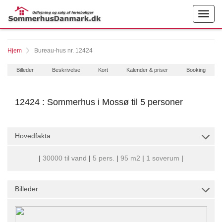
Hjem
Bureau-hus nr. 12424
Billeder
Beskrivelse
Kort
Kalender & priser
Booking
12424 : Sommerhus i Mossø til 5 personer
Hovedfakta
|
30000 til vand
|
5 pers.
|
95 m2
|
1 soverum
|
Billeder