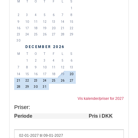
M
T
O
T
F
L
S
1
2
3
4
5
6
7
8
9
10
11
12
13
14
15
16
17
18
19
20
21
22
23
24
25
26
27
28
29
30
DECEMBER 2026
M
T
O
T
F
L
S
1
2
3
4
5
6
7
8
9
10
11
12
13
14
15
16
17
18
19
20
21
22
23
24
25
26
27
28
29
30
31
Vis kalender/priser for 2027
Priser:
Periode
Pris i DKK
02-01-2027 til 09-01-2027