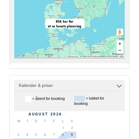
Kalender & priser
= lukket for
= åbent for booking
booking
AUGUST 2026
M
T
O
T
F
L
S
1
2
3
4
5
6
7
8
9