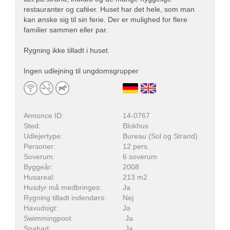
restauranter og caféer. Huset har det hele, som man
kan ønske sig til sin ferie. Der er mulighed for flere
familier sammen eller par.
Rygning ikke tilladt i huset.
Ingen udlejning til ungdomsgrupper
Annonce ID:
14-0767
Sted:
Blokhus
Udlejertype:
Bureau (Sol og Strand)
Personer:
12 pers.
Soverum:
6 soverum
Byggeår:
2008
Husareal:
213 m2
Husdyr må medbringes:
Ja
Rygning tilladt indendørs:
Nej
Havudsigt:
Ja
Swimmingpool:
Ja
Spabad:
Ja