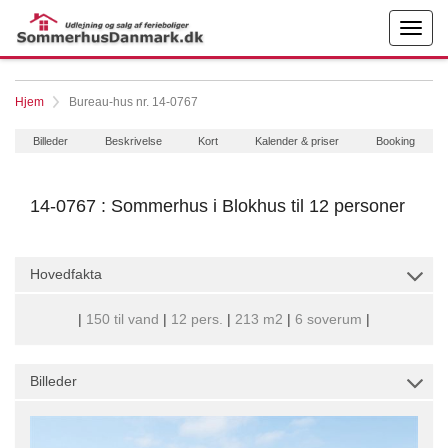
Hjem
Bureau-hus nr. 14-0767
Billeder
Beskrivelse
Kort
Kalender & priser
Booking
14-0767 : Sommerhus i Blokhus til 12 personer
Hovedfakta
|
150 til vand
|
12 pers.
|
213 m2
|
6 soverum
|
Billeder