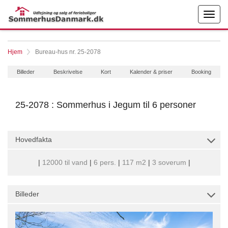
Hjem
Bureau-hus nr. 25-2078
Billeder
Beskrivelse
Kort
Kalender & priser
Booking
25-2078 : Sommerhus i Jegum til 6 personer
Hovedfakta
|
12000 til vand
|
6 pers.
|
117 m2
|
3 soverum
|
Billeder