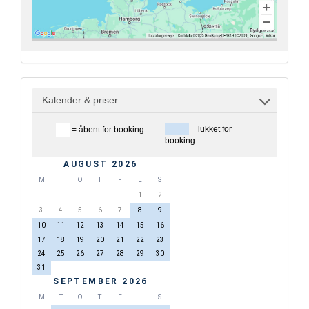
Kalender & priser
= lukket for
= åbent for booking
booking
AUGUST 2026
M
T
O
T
F
L
S
1
2
3
4
5
6
7
8
9
10
11
12
13
14
15
16
17
18
19
20
21
22
23
24
25
26
27
28
29
30
31
SEPTEMBER 2026
M
T
O
T
F
L
S