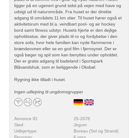
ligger på en ugenert grund sidst på vejen med have og
udsigt ud til naturområde. Fra huset er der direkte
adgang til områdets 11 km stier. Til huset hører også et
aktivitetsrum med bl.a. vendbart pool- og air hockey
bord samt fitness udstyr. Husets hjerte er den dejlige
opholdsstue, der giver plads til ro og fordybelse i den
store sofa, hvor hele familien kan nyde flammerne i
brændeovnen eller se en god film i fjernsynet. Der er
også bøger og spil som kan benyttes under opholdet.
Der er gratis adgang til badeland i Sportspark
Blåvandshuk, som er beliggende i Oksbøl.
Rygning ikke tilladt i huset.
Ingen udlejning til ungdomsgrupper
Annonce ID:
25-2078
Sted:
Jegum
Udlejertype:
Bureau (Sol og Strand)
Personer:
6 pers.