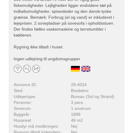
fiskemuligheder. Lejligheden ligger endvidere tæt på
indkøbsmuligheder, spisesteder og den dansk-tyske
grænse. Bemærk: Forbrug (el og vand) er inkluderet i
lejeprisen. 2 sovepladser på sovesofa i opholdsstuen.
Der findes fælles vaskemaskine og tørretumbler i
kælderen.
Rygning ikke tilladt i huset.
Ingen udlejning til ungdomsgrupper
Annonce ID:
29-4024
Sted:
Bredebro
Udlejertype:
Bureau (Sol og Strand)
Personer:
3 pers.
Soverum:
1 soverum
Byggeår:
1898
Husareal:
46 m2
Husdyr må medbringes:
Nej
Rygning tilladt indendørs:
Nej