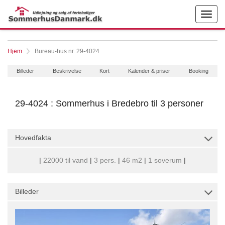
Hjem
Bureau-hus nr. 29-4024
Billeder
Beskrivelse
Kort
Kalender & priser
Booking
29-4024 : Sommerhus i Bredebro til 3 personer
Hovedfakta
|
22000 til vand
|
3 pers.
|
46 m2
|
1 soverum
|
Billeder