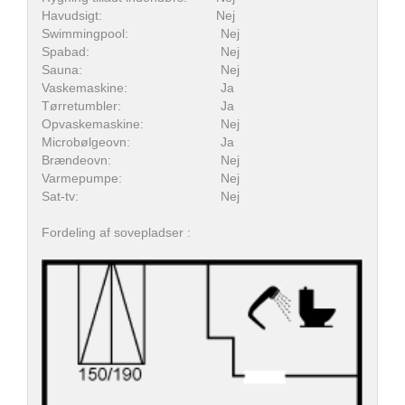
Havudsigt:
Nej
Swimmingpool:
Nej
Spabad:
Nej
Sauna:
Nej
Vaskemaskine:
Ja
Tørretumbler:
Ja
Opvaskemaskine:
Nej
Microbølgeovn:
Ja
Brændeovn:
Nej
Varmepumpe:
Nej
Sat-tv:
Nej
Fordeling af sovepladser :