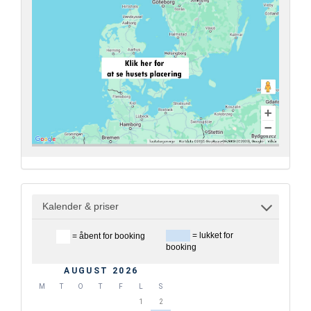
Kalender & priser
= lukket for
= åbent for booking
booking
AUGUST 2026
M
T
O
T
F
L
S
1
2