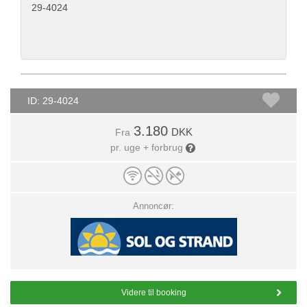
29-4024
ID: 29-4024
3.180
DKK
Fra
pr. uge + forbrug
Annoncør:
Videre til booking