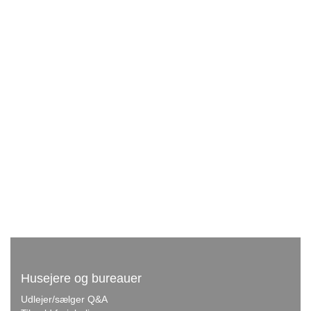
Husejere og bureauer
Udlejer/sælger Q&A