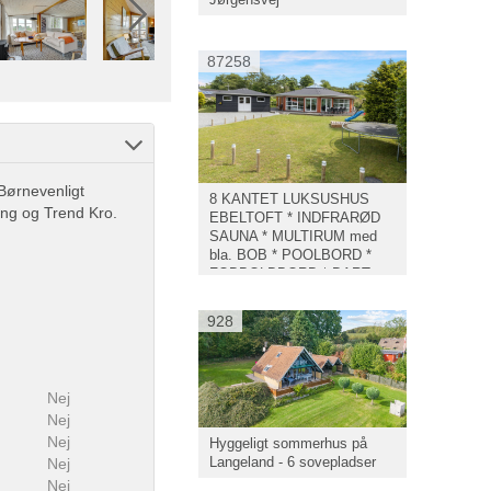
87258
 Børnevenligt
8 KANTET LUKSUSHUS
ng og Trend Kro.
EBELTOFT * INDFRARØD
SAUNA * MULTIRUM med
bla. BOB * POOLBORD *
FODBOLDBORD * DART
mm.
928
Nej
Nej
Nej
Hyggeligt sommerhus på
Langeland - 6 sovepladser
Nej
Nej