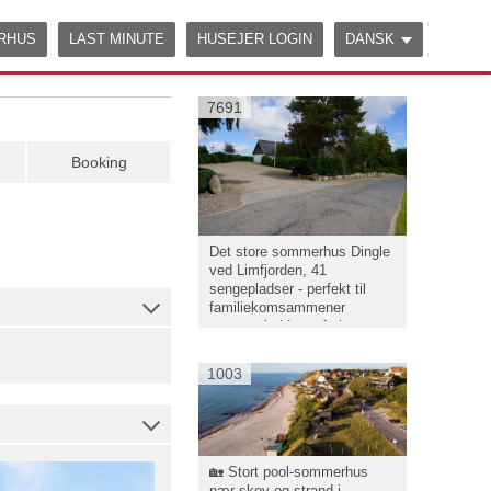
ERHUS
LAST MINUTE
HUSEJER LOGIN
DANSK
7691
Booking
Det store sommerhus Dingle
ved Limfjorden, 41
sengepladser - perfekt til
familiekomsammener
gruppearbejde og ferie
1003
🏡 Stort pool-sommerhus
nær skov og strand i