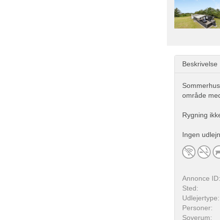
Beskrivelse
Sommerhus b
område med 
Rygning ikke 
Ingen udlej
Annonce ID
Sted:
Udlejertype:
Personer:
Soverum: