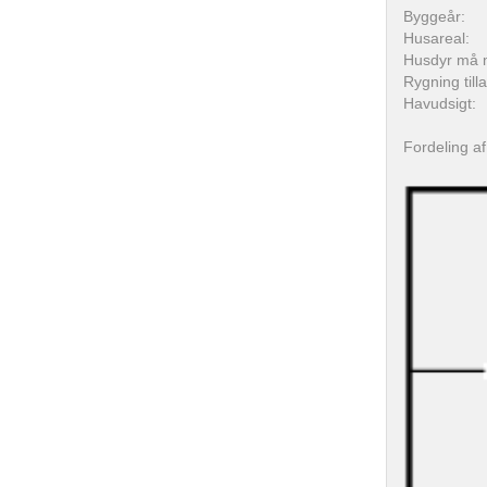
Byggeår:
Husareal:
Husdyr må 
Rygning till
Havudsigt:
Fordeling af