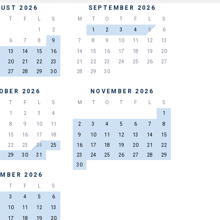
UST 2026
SEPTEMBER 2026
T
F
L
S
M
T
O
T
F
L
S
1
2
1
2
3
4
5
6
6
7
8
9
7
8
9
10
11
12
13
13
14
15
16
14
15
16
17
18
19
20
20
21
22
23
21
22
23
24
25
26
27
27
28
29
30
28
29
30
OBER 2026
NOVEMBER 2026
T
F
L
S
M
T
O
T
F
L
S
1
2
3
4
1
8
9
10
11
2
3
4
5
6
7
8
15
16
17
18
9
10
11
12
13
14
15
22
23
24
25
16
17
18
19
20
21
22
29
30
31
23
24
25
26
27
28
29
30
MBER 2026
T
F
L
S
3
4
5
6
10
11
12
13
17
18
19
20