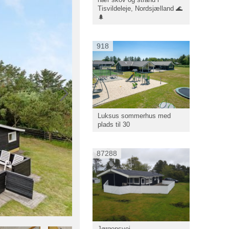
Tisvildeleje, Nordsjælland 🌊
🌲
918
Luksus sommerhus med
plads til 30
87288
Jørgensvej