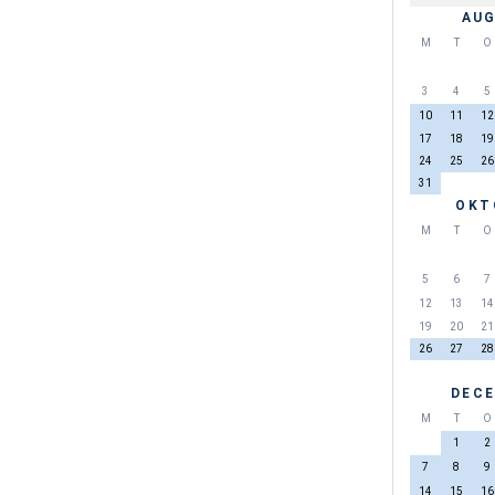
AUG
M
T
O
3
4
5
10
11
12
17
18
19
24
25
26
31
OKT
M
T
O
5
6
7
12
13
14
19
20
21
26
27
28
DECE
M
T
O
1
2
7
8
9
14
15
16