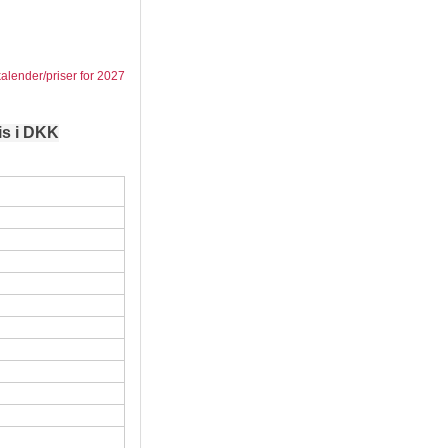
kalender/priser for 2027
is i DKK