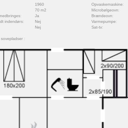
1960
Opvaskemaskine:
70 m2
Microbølgeovn:
medbringes:
Ja
Brændeovn:
adt indendørs:
Nej
Varmepumpe:
Nej
Sat-tv:
 sovepladser :