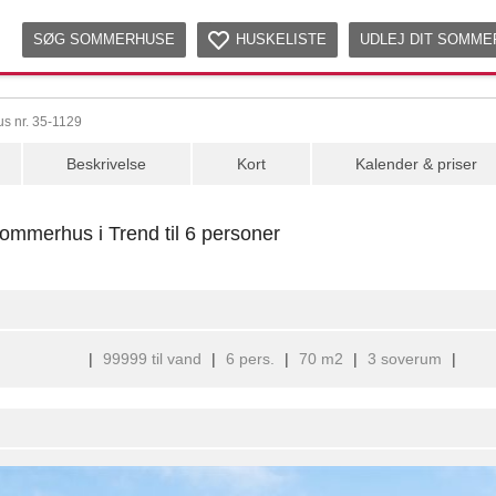
SØG SOMMERHUSE
HUSKELISTE
UDLEJ DIT SOMM
s nr. 35-1129
Beskrivelse
Kort
Kalender & priser
ommerhus i Trend til 6 personer
|
99999 til vand
|
6 pers.
|
70 m2
|
3 soverum
|