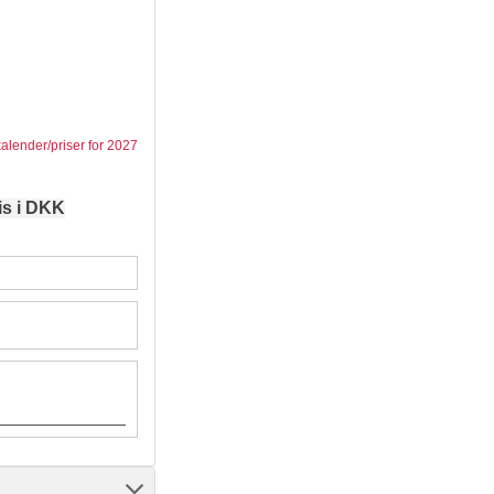
kalender/priser for 2027
is i DKK