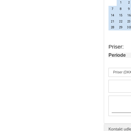
1
2
7
8
9
14
15
16
21
22
23
28
29
30
Priser:
Periode
Priser (DK
Kontakt udle