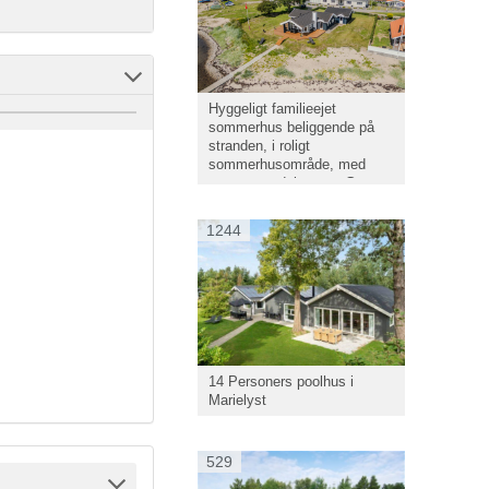
Hyggeligt familieejet
sommerhus beliggende på
stranden, i roligt
sommerhusområde, med
panoramaudsigt over Genner
Bugt.
1244
14 Personers poolhus i
Marielyst
529