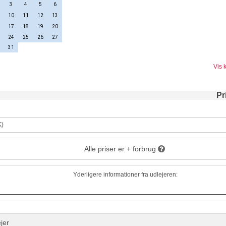
3
4
5
6
10
11
12
13
17
18
19
20
24
25
26
27
31
Vis 
Pr
K)
Alle priser er + forbrug
Yderligere informationer fra udlejeren:
jer