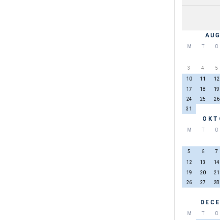
AUG
M
T
O
3
4
5
10
11
12
17
18
19
24
25
26
31
OKT
M
T
O
5
6
7
12
13
14
19
20
21
26
27
28
DECE
M
T
O