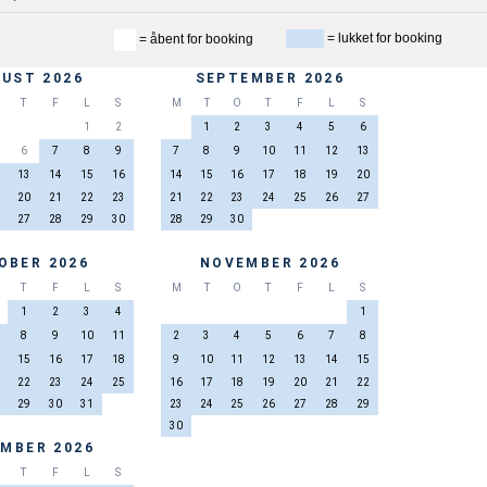
= lukket for booking
= åbent for booking
UST 2026
SEPTEMBER 2026
T
F
L
S
M
T
O
T
F
L
S
1
2
1
2
3
4
5
6
6
7
8
9
7
8
9
10
11
12
13
13
14
15
16
14
15
16
17
18
19
20
20
21
22
23
21
22
23
24
25
26
27
27
28
29
30
28
29
30
OBER 2026
NOVEMBER 2026
T
F
L
S
M
T
O
T
F
L
S
1
2
3
4
1
8
9
10
11
2
3
4
5
6
7
8
15
16
17
18
9
10
11
12
13
14
15
22
23
24
25
16
17
18
19
20
21
22
29
30
31
23
24
25
26
27
28
29
30
MBER 2026
T
F
L
S