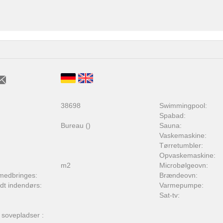
:
38698
Swimmingpool:
Spabad:
Bureau ()
Sauna:
Vaskemaskine:
Tørretumbler:
Opvaskemaskine:
m2
Microbølgeovn:
medbringes:
Brændeovn:
adt indendørs:
Varmepumpe:
Sat-tv:
 sovepladser :