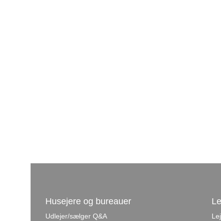
Husejere og bureauer
Le
Udlejer/sælger Q&A
Le