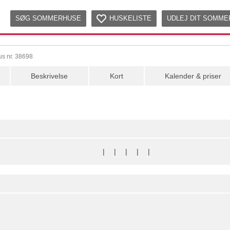
SØG SOMMERHUSE
HUSKELISTE
UDLEJ DIT SOMM
s nr. 38698
Beskrivelse
Kort
Kalender & priser
|
|
|
|
|