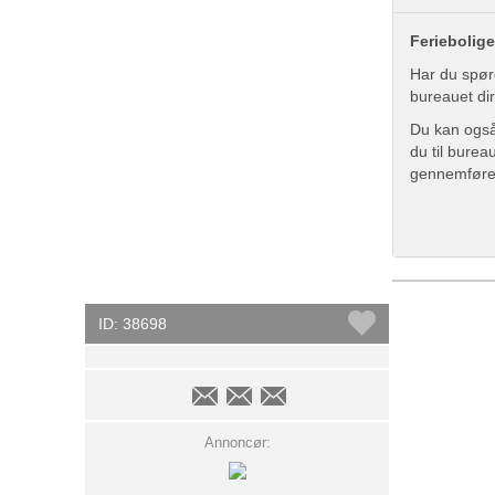
Feriebolige
Har du spør
bureauet di
Du kan også 
du til bure
gennemføre
ID: 38698
Annoncør: