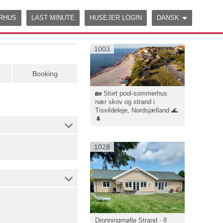
ERHUS
LAST MINUTE
HUSEJER LOGIN
DANSK
1003
Booking
🏡 Stort pool-sommerhus
nær skov og strand i
Tisvildeleje, Nordsjælland 🌊
🌲
1028
Dronningmølle Strand - 8