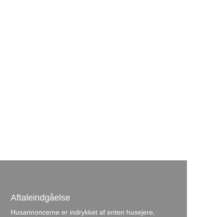
Aftaleindgåelse
Husannoncerne er indrykket af enten husejere,