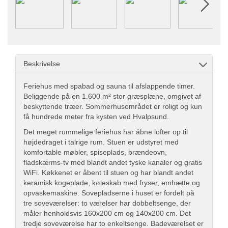
Beskrivelse
Feriehus med spabad og sauna til afslappende timer.
Beliggende på en 1.600 m² stor græsplæne, omgivet af
beskyttende træer. Sommerhusområdet er roligt og kun
få hundrede meter fra kysten ved Hvalpsund.
Det meget rummelige feriehus har åbne lofter op til
højdedraget i talrige rum. Stuen er udstyret med
komfortable møbler, spiseplads, brændeovn,
fladskærms-tv med blandt andet tyske kanaler og gratis
WiFi. Køkkenet er åbent til stuen og har blandt andet
keramisk kogeplade, køleskab med fryser, emhætte og
opvaskemaskine. Sovepladserne i huset er fordelt på
tre soveværelser: to værelser har dobbeltsenge, der
måler henholdsvis 160x200 cm og 140x200 cm. Det
tredje soveværelse har to enkeltsenge. Badeværelset er