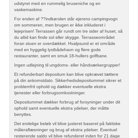
udstyret med en rummelig bruseniche og en
vaskemaskine.
For enden af ??indkørslen står ejerens campingvogn
om sommeren, men brugen er ikke inkluderet i
lejeprisen! Terrassen går rundt om tre sider af huset, så
du altid kan finde sol eller skygge. Terrasseområdet
foran stuen er overdækket. Hvalpsund er et område
med en hyggelig lystbådehavn og flere gode
restauranter, samt en smuk 18-hullers golfbane.
Ingen udlejning til ungdoms- eller håndværkergrupper!
Et refunderbart depositum kan blive opkrævet tættere
på din ankomstdato. Sikkerhedsdepositummet sikrer et
problemfrit ophold og dækker eventuelle ekstra
tjenester eller forbrugsomkostninger.
Depositummet dækker forbrug af forsyninger under dit
ophold samt eventuelle ekstra ydelser, der måtte
benyttes.
Det endelige beløb vil blive justeret baseret på faktiske
måleraflæsninger og brug af ekstra ydelser. Eventuel
resterende saldo vil blive refunderet inden for 21 dage