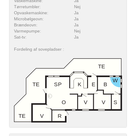
Vaskemaskine:
Ja
Tørretumbler:
Nej
Opvaskemaskine:
Ja
Microbølgeovn:
Ja
Brændeovn:
Ja
Varmepumpe:
Nej
Sat-tv:
Ja
Fordeling af sovepladser :