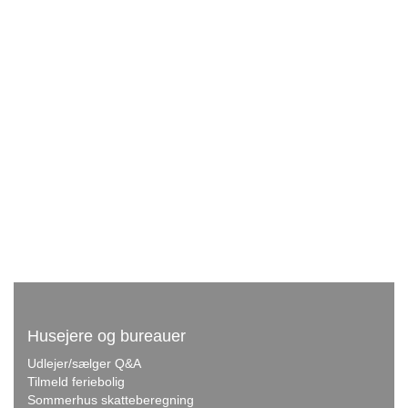
Husejere og bureauer
Udlejer/sælger Q&A
Tilmeld feriebolig
Sommerhus skatteberegning