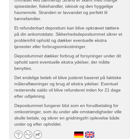
Området ved Bønnerup Strand er skønt med mange
spisesteder, fiskehandler, iskiosk og den hyggelige
havnemole. Stranden er lavvandet og perfekt til
børnefamilier.
Et refunderbart depositum kan blive opkrævet tættere
på din ankomstdato. Sikkerhedsdepositummet sikrer et
problemfrit ophold og dækker eventuelle ekstra
tjenester eller forbrugsomkostninger.
Depositummet dækker forbrug af forsyninger under dit
ophold samt eventuelle ekstra ydelser, der måtte
benyttes.
Det endelige beløb vil blive justeret baseret på faktiske
måleraflæsninger og brug af ekstra ydelser. Eventuel
resterende saldo vil blive refunderet inden for 21 dage
efter udtjekning.
Depositummet fungerer blot som en forudbetaling for
omkostninger, som du under alle omstændigheder ville
skulle betale, og sikrer en gnidningsfri oplevelse både
under og efter opholdet.