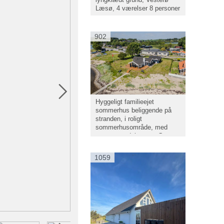
Læsø, 4 værelser 8 personer
902
Hyggeligt familieejet
sommerhus beliggende på
stranden, i roligt
sommerhusområde, med
panoramaudsigt over Genner
Bugt.
1059