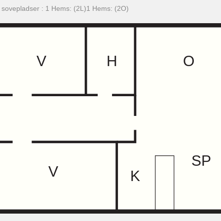
f sovepladser : 1 Hems: (2L)1 Hems: (2O)