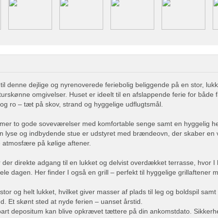
l denne dejlige og nyrenoverede feriebolig beliggende på en stor, lukk
turskønne omgivelser. Huset er ideelt til en afslappende ferie for både f
og ro – tæt på skov, strand og hyggelige udflugtsmål.
mer to gode soveværelser med komfortable senge samt en hyggelig 
Den lyse og indbydende stue er udstyret med brændeovn, der skaber en
 atmosfære på kølige aftener.
 der direkte adgang til en lukket og delvist overdækket terrasse, hvor 
hele dagen. Her finder I også en grill – perfekt til hyggelige grillaftener 
tor og helt lukket, hvilket giver masser af plads til leg og boldspil sam
. Et skønt sted at nyde ferien – uanset årstid.
bart depositum kan blive opkrævet tættere på din ankomstdato. Sikke