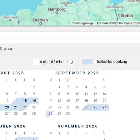
& priser
= lukket for booking
= åbent for booking
UST 2026
SEPTEMBER 2026
T
F
L
S
M
T
O
T
F
L
S
1
2
1
2
3
4
5
6
6
7
8
9
7
8
9
10
11
12
13
13
14
15
16
14
15
16
17
18
19
20
20
21
22
23
21
22
23
24
25
26
27
27
28
29
30
28
29
30
OBER 2026
NOVEMBER 2026
T
F
L
S
M
T
O
T
F
L
S