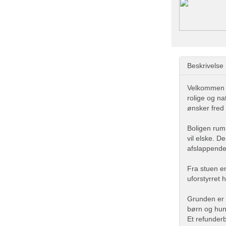
Beskrivelse
Velkommen ti
rolige og na
ønsker fred 
Boligen rum
vil elske. 
afslappende
Fra stuen er
uforstyrret 
Grunden er s
børn og hund
Et refunder