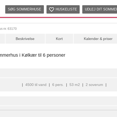
SØG SOMMERHUSE
HUSKELISTE
UDLEJ DIT SOMM
s nr. 63170
Beskrivelse
Kort
Kalender & priser
merhus i Kølkær til 6 personer
|
4500 til vand
|
6 pers.
|
53 m2
|
2 soverum
|