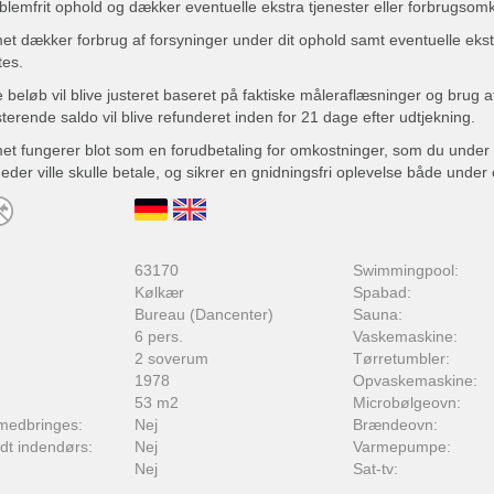
oblemfrit ophold og dækker eventuelle ekstra tjenester eller forbrugsom
t dækker forbrug af forsyninger under dit ophold samt eventuelle ekst
tes.
 beløb vil blive justeret baseret på faktiske måleraflæsninger og brug a
terende saldo vil blive refunderet inden for 21 dage efter udtjekning.
t fungerer blot som en forudbetaling for omkostninger, som du under 
er ville skulle betale, og sikrer en gnidningsfri oplevelse både under 
:
63170
Swimmingpool:
Kølkær
Spabad:
Bureau (Dancenter)
Sauna:
6 pers.
Vaskemaskine:
2 soverum
Tørretumbler:
1978
Opvaskemaskine:
53 m2
Microbølgeovn:
medbringes:
Nej
Brændeovn:
adt indendørs:
Nej
Varmepumpe:
Nej
Sat-tv: