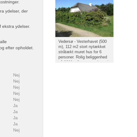
kostninger.
ra ydelser, der
f ekstra ydelser.
Vedersø - Vesterhavet (500
alle
m), 112 m2 stort nytækket
og efter opholdet.
stråtækt muret hus for 6
personer. Rolig beliggenhed
på 2200 m2 stor grund, med
læ og stor græsplæne foran
huset. Mulighed for mange
Nej
aktiviteter på grunden.
Nej
Nej
Nej
Nej
Ja
Ja
Ja
Ja
Nej