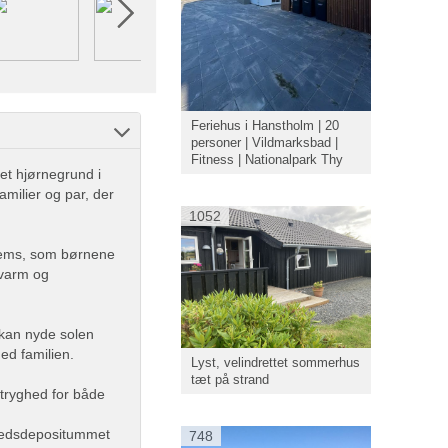
Feriehus i Hanstholm | 20
personer | Vildmarksbad |
Fitness | Nationalpark Thy
et hjørnegrund i
amilier og par, der
1052
hems, som børnene
 varm og
I kan nyde solen
med familien.
Lyst, velindrettet sommerhus
tæt på strand
t tryghed for både
rhedsdepositummet
748