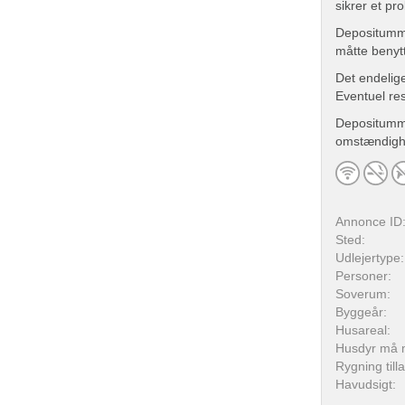
sikrer et pr
Depositumme
måtte benyt
Det endelige
Eventuel res
Depositumme
omstændighed
Annonce ID
Sted:
Udlejertype:
Personer:
Soverum:
Byggeår:
Husareal:
Husdyr må 
Rygning till
Havudsigt: