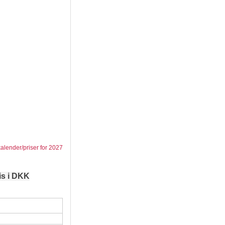
kalender/priser for 2027
is i DKK