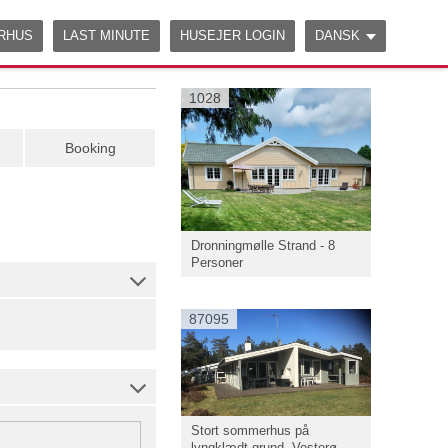
ERHUS
LAST MINUTE
HUSEJER LOGIN
DANSK
1028
Booking
Dronningmølle Strand - 8
Personer
87095
Stort sommerhus på
lyngklædt grund, Vesterø