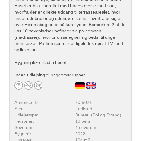
Huset er bl.a. indrettet med badeværelse med spa,
hvorfra der er direkte udgang til terrassearealet, hvor I
finder udebruser og udendørs sauna, hvorfra udsigten
over Helnæsbugten også kan nydes. Bemærk at 2 af de
i alt 10 sovepladser befinder sig på hemsen
(madrasser), hvorfor disse egner sig bedst til unge
mennesker. På hemsen er der ligeledes opsat TV med
spillekonsol.
Rygning ikke tilladt i huset.
Ingen udlejning til ungdomsgrupper
Annonce ID:
70-6021
Sted:
Fadlsled
Udlejertype:
Bureau (Sol og Strand)
Personer:
10 pers.
Soverum:
4 soverum
Byggeår:
2022
Husareal:
104 m2