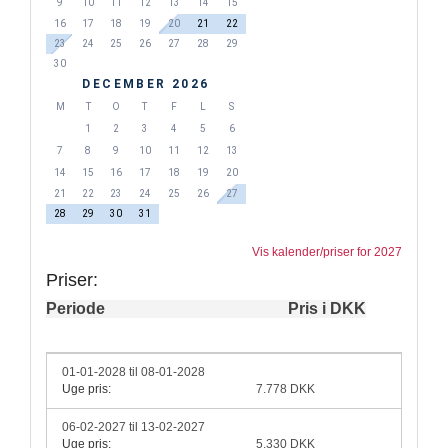
9
10
11
12
13
14
15
16
17
18
19
20
21
22
23
24
25
26
27
28
29
30
DECEMBER 2026
M
T
O
T
F
L
S
1
2
3
4
5
6
7
8
9
10
11
12
13
14
15
16
17
18
19
20
21
22
23
24
25
26
27
28
29
30
31
Vis kalender/priser for 2027
Priser:
Periode
Pris i DKK
01-01-2028 til 08-01-2028
Uge pris:
7.778 DKK
06-02-2027 til 13-02-2027
Uge pris:
5.330 DKK