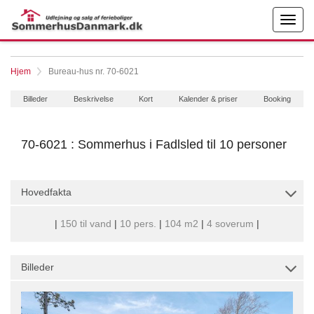
Hjem
Bureau-hus nr. 70-6021
Billeder
Beskrivelse
Kort
Kalender & priser
Booking
70-6021 : Sommerhus i Fadlsled til 10 personer
Hovedfakta
|
150 til vand
|
10 pers.
|
104 m2
|
4 soverum
|
Billeder