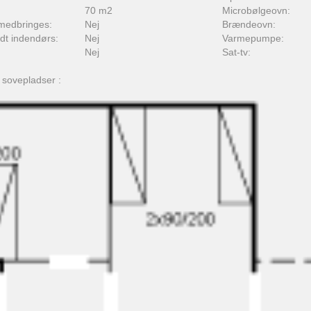
70 m2
Microbølgeovn:
medbringes:
Nej
Brændeovn:
adt indendørs:
Nej
Varmepumpe:
Nej
Sat-tv:
 sovepladser :