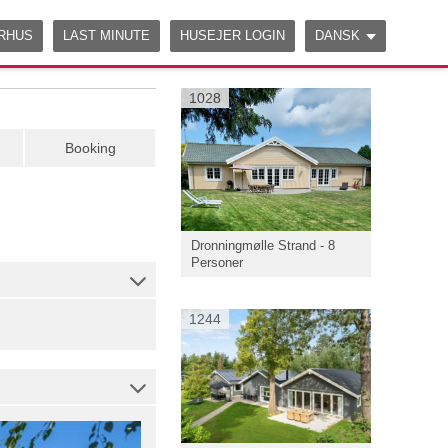
ERHUS
LAST MINUTE
HUSEJER LOGIN
DANSK
1028
Booking
Dronningmølle Strand - 8
Personer
1244