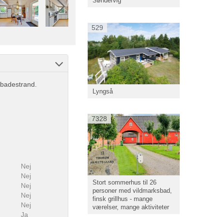
Søndervig
529
 badestrand.
Lyngså
7328
Nej
Nej
Stort sommerhus til 26
Nej
personer med vildmarksbad,
Nej
finsk grillhus - mange
Nej
værelser, mange aktiviteter
Ja