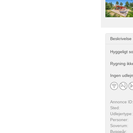
Beskrivelse
Hyggeligt s
Rygning ikke 
Ingen udlej
Annonce ID
Sted:
Udlejertype:
Personer:
Soverum:
Byggeår: