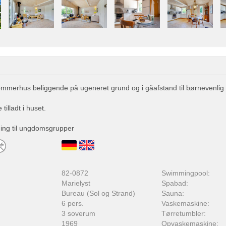
ommerhus beliggende på ugeneret grund og i gåafstand til børnevenlig
tilladt i huset.
ning til ungdomsgrupper
:
82-0872
Swimmingpool:
Marielyst
Spabad:
Bureau (Sol og Strand)
Sauna:
6 pers.
Vaskemaskine:
3 soverum
Tørretumbler:
1969
Opvaskemaskine: