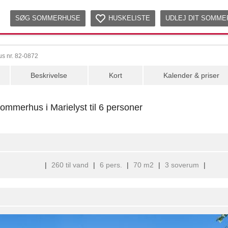
SØG SOMMERHUSE
HUSKELISTE
UDLEJ DIT SOMM
s nr. 82-0872
Beskrivelse
Kort
Kalender & priser
ommerhus i Marielyst til 6 personer
|
260 til vand
|
6 pers.
|
70 m2
|
3 soverum
|