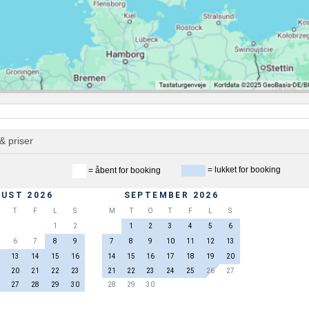
& priser
= lukket for booking
= åbent for booking
UST 2026
SEPTEMBER 2026
T
F
L
S
M
T
O
T
F
L
S
1
2
1
2
3
4
5
6
6
7
8
9
7
8
9
10
11
12
13
13
14
15
16
14
15
16
17
18
19
20
20
21
22
23
21
22
23
24
25
26
27
27
28
29
30
28
29
30