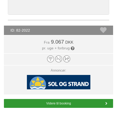
ID: 82-2022
9.067
DKK
Fra
pr. uge + forbrug
Annoncør:
Videre til booking