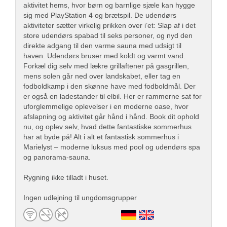
aktivitet hems, hvor børn og barnlige sjæle kan hygge
sig med PlayStation 4 og brætspil. De udendørs
aktiviteter sætter virkelig prikken over i’et: Slap af i det
store udendørs spabad til seks personer, og nyd den
direkte adgang til den varme sauna med udsigt til
haven. Udendørs bruser med koldt og varmt vand.
Forkæl dig selv med lækre grillaftener på gasgrillen,
mens solen går ned over landskabet, eller tag en
fodboldkamp i den skønne have med fodboldmål. Der
er også en ladestander til elbil. Her er rammerne sat for
uforglemmelige oplevelser i en moderne oase, hvor
afslapning og aktivitet går hånd i hånd. Book dit ophold
nu, og oplev selv, hvad dette fantastiske sommerhus
har at byde på! Alt i alt et fantastisk sommerhus i
Marielyst – moderne luksus med pool og udendørs spa
og panorama-sauna.
Rygning ikke tilladt i huset.
Ingen udlejning til ungdomsgrupper