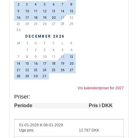
2
3
4
5
6
7
8
9
10
11
12
13
14
15
16
17
18
19
20
21
22
23
24
25
26
27
28
29
30
DECEMBER 2026
M
T
O
T
F
L
S
1
2
3
4
5
6
7
8
9
10
11
12
13
14
15
16
17
18
19
20
21
22
23
24
25
26
27
28
29
30
31
Vis kalender/priser for 2027
Priser:
Periode
Pris i DKK
01-01-2028 til 08-01-2028
Uge pris:
12.787 DKK