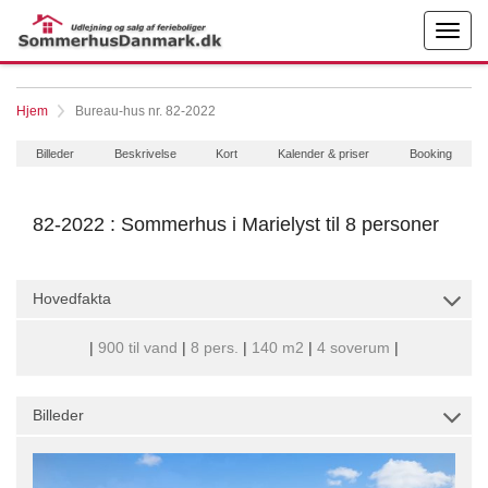
Hjem
Bureau-hus nr. 82-2022
Billeder
Beskrivelse
Kort
Kalender & priser
Booking
82-2022 : Sommerhus i Marielyst til 8 personer
Hovedfakta
|
900 til vand
|
8 pers.
|
140 m2
|
4 soverum
|
Billeder