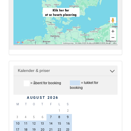
Kalender & priser
= lukket for
= åbent for booking
booking
AUGUST 2026
M
T
O
T
F
L
S
1
2
3
4
5
6
7
8
9
10
11
12
13
14
15
16
17
18
19
20
21
22
23