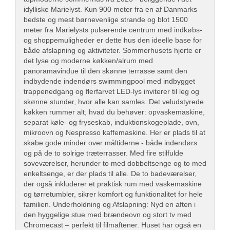
idylliske Marielyst. Kun 900 meter fra en af Danmarks
bedste og mest børnevenlige strande og blot 1500
meter fra Marielysts pulserende centrum med indkøbs-
og shoppemuligheder er dette hus den ideelle base for
både afslapning og aktiviteter. Sommerhusets hjerte er
det lyse og moderne køkken/alrum med
panoramavindue til den skønne terrasse samt den
indbydende indendørs swimmingpool med indbygget
trappenedgang og flerfarvet LED-lys inviterer til leg og
skønne stunder, hvor alle kan samles. Det veludstyrede
køkken rummer alt, hvad du behøver: opvaskemaskine,
separat køle- og fryseskab, induktionskogeplade, ovn,
mikroovn og Nespresso kaffemaskine. Her er plads til at
skabe gode minder over måltiderne - både indendørs
og på de to solrige træterrasser. Med fire stilfulde
soveværelser, herunder to med dobbeltsenge og to med
enkeltsenge, er der plads til alle. De to badeværelser,
der også inkluderer et praktisk rum med vaskemaskine
og tørretumbler, sikrer komfort og funktionalitet for hele
familien. Underholdning og Afslapning: Nyd en aften i
den hyggelige stue med brændeovn og stort tv med
Chromecast – perfekt til filmaftener. Huset har også en