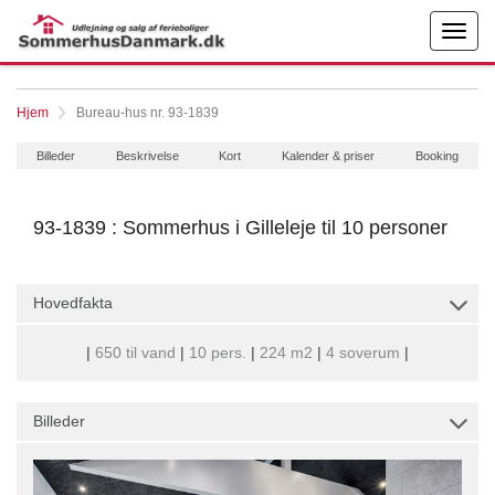
Hjem
Bureau-hus nr. 93-1839
Billeder
Beskrivelse
Kort
Kalender & priser
Booking
93-1839 : Sommerhus i Gilleleje til 10 personer
Hovedfakta
|
650 til vand
|
10 pers.
|
224 m2
|
4 soverum
|
Billeder