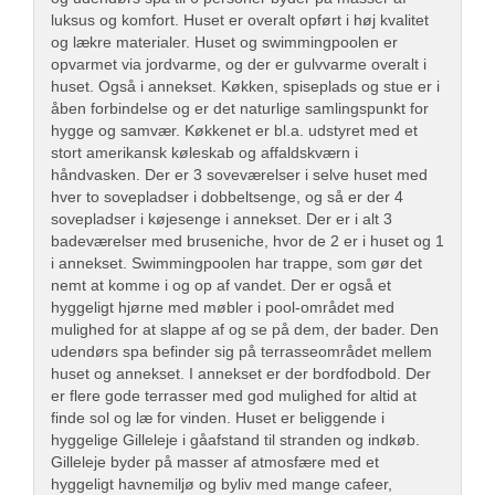
luksus og komfort. Huset er overalt opført i høj kvalitet
og lækre materialer. Huset og swimmingpoolen er
opvarmet via jordvarme, og der er gulvvarme overalt i
huset. Også i annekset. Køkken, spiseplads og stue er i
åben forbindelse og er det naturlige samlingspunkt for
hygge og samvær. Køkkenet er bl.a. udstyret med et
stort amerikansk køleskab og affaldskværn i
håndvasken. Der er 3 soveværelser i selve huset med
hver to sovepladser i dobbeltsenge, og så er der 4
sovepladser i køjesenge i annekset. Der er i alt 3
badeværelser med bruseniche, hvor de 2 er i huset og 1
i annekset. Swimmingpoolen har trappe, som gør det
nemt at komme i og op af vandet. Der er også et
hyggeligt hjørne med møbler i pool-området med
mulighed for at slappe af og se på dem, der bader. Den
udendørs spa befinder sig på terrasseområdet mellem
huset og annekset. I annekset er der bordfodbold. Der
er flere gode terrasser med god mulighed for altid at
finde sol og læ for vinden. Huset er beliggende i
hyggelige Gilleleje i gåafstand til stranden og indkøb.
Gilleleje byder på masser af atmosfære med et
hyggeligt havnemiljø og byliv med mange cafeer,