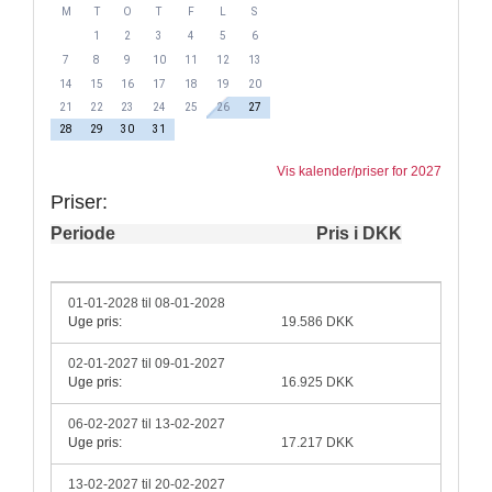
M
T
O
T
F
L
S
1
2
3
4
5
6
7
8
9
10
11
12
13
14
15
16
17
18
19
20
21
22
23
24
25
26
27
28
29
30
31
Vis kalender/priser for 2027
Priser:
Periode
Pris i DKK
01-01-2028 til 08-01-2028
Uge pris:
19.586 DKK
02-01-2027 til 09-01-2027
Uge pris:
16.925 DKK
06-02-2027 til 13-02-2027
Uge pris:
17.217 DKK
13-02-2027 til 20-02-2027