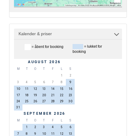
Kalender & priser
= lukket for
= åbent for booking
booking
AUGUST 2026
M
T
O
T
F
L
S
1
2
3
4
5
6
7
8
9
10
11
12
13
14
15
16
17
18
19
20
21
22
23
24
25
26
27
28
29
30
31
SEPTEMBER 2026
M
T
O
T
F
L
S
1
2
3
4
5
6
7
8
9
10
11
12
13