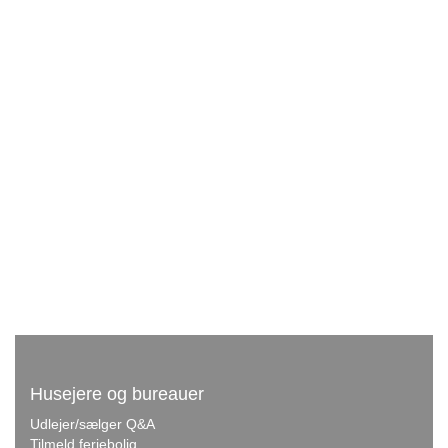
Husejere og bureauer
Udlejer/sælger Q&A
Tilmeld feriebolig