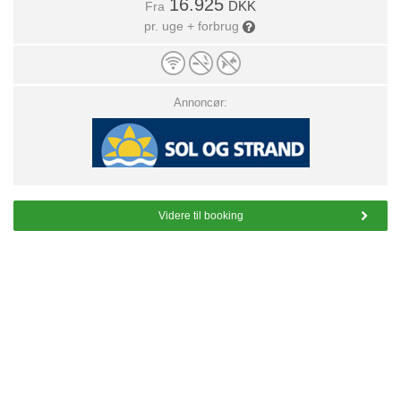
16.925
DKK
Fra
pr. uge + forbrug
Annoncør:
Videre til booking