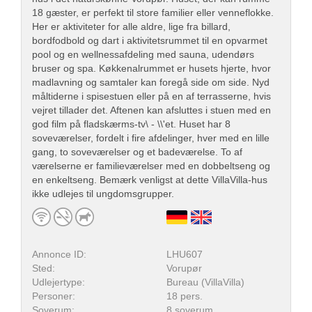
18 gæster, er perfekt til store familier eller venneflokke.
Her er aktiviteter for alle aldre, lige fra billard,
bordfodbold og dart i aktivitetsrummet til en opvarmet
pool og en wellnessafdeling med sauna, udendørs
bruser og spa. Køkkenalrummet er husets hjerte, hvor
madlavning og samtaler kan foregå side om side. Nyd
måltiderne i spisestuen eller på en af terrasserne, hvis
vejret tillader det. Aftenen kan afsluttes i stuen med en
god film på fladskærms-tv\ - \\'et. Huset har 8
soveværelser, fordelt i fire afdelinger, hver med en lille
gang, to soveværelser og et badeværelse. To af
værelserne er familieværelser med en dobbeltseng og
en enkeltseng. Bemærk venligst at dette VillaVilla-hus
ikke udlejes til ungdomsgrupper.
Annonce ID:
LHU607
Sted:
Vorupør
Udlejertype:
Bureau (VillaVilla)
Personer:
18 pers.
Soverum:
8 soverum