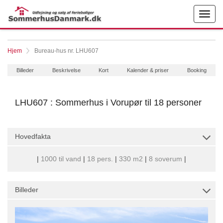
Hjem
Bureau-hus nr. LHU607
Billeder
Beskrivelse
Kort
Kalender & priser
Booking
LHU607 : Sommerhus i Vorupør til 18 personer
Hovedfakta
|
1000 til vand
|
18 pers.
|
330 m2
|
8 soverum
|
Billeder