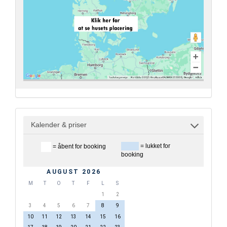
Kalender & priser
= lukket for
= åbent for booking
booking
AUGUST 2026
M
T
O
T
F
L
S
1
2
3
4
5
6
7
8
9
10
11
12
13
14
15
16