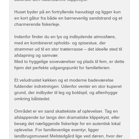
Huset byder på en fortryllende havudsigt og ligger kun
en kort gåtur fra både en børnevenlig sandstrand og et
charmerende fiskerleje.
Indenfor finder du en lys og indbydende atmosfære,
med en kombineret opholds- og spisestue, der
strømmer ud til en stor træterrasse – det ideelle sted til
afslapning og samvær.
Med to hyggelige soveværelser og plads til fem, er dette
hjem det perfekte udgangspunkt for familieferien.
Et veludrustet køkken og et moderne badeværelse
fuldender indretningen. Udenfor venter en stor kuperet
grund, der indbyder til leg og boldspil, og aftenhygge
omkring bålstedet.
Området er en sand skattekiste af oplevelser. Tag en
afslappende tur langs den dramatiske klippekyst, eller
besøg det nærliggende fiskerleje for en autentisk lokal
oplevelse. For familievenlige eventyr, ligger
landbrugsmuseet Melstedgård lige ved døren, hvor der