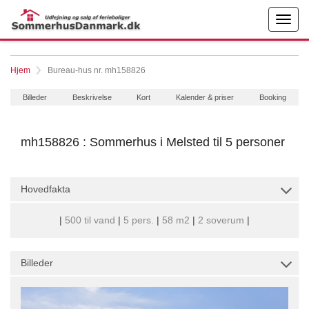
Hjem
Bureau-hus nr. mh158826
Billeder
Beskrivelse
Kort
Kalender & priser
Booking
mh158826 : Sommerhus i Melsted til 5 personer
Hovedfakta
|
500 til vand
|
5 pers.
|
58 m2
|
2 soverum
|
Billeder