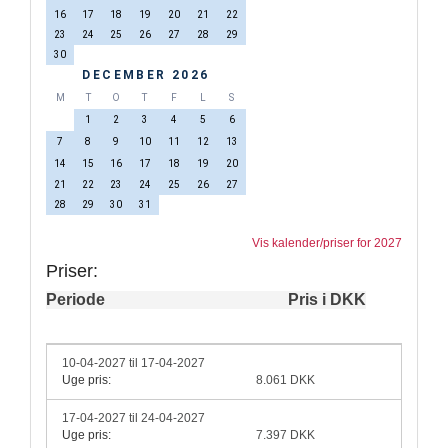
16
17
18
19
20
21
22
23
24
25
26
27
28
29
30
DECEMBER 2026
M
T
O
T
F
L
S
1
2
3
4
5
6
7
8
9
10
11
12
13
14
15
16
17
18
19
20
21
22
23
24
25
26
27
28
29
30
31
Vis kalender/priser for 2027
Priser:
Periode
Pris i DKK
10-04-2027 til 17-04-2027
Uge pris:
8.061 DKK
17-04-2027 til 24-04-2027
Uge pris:
7.397 DKK