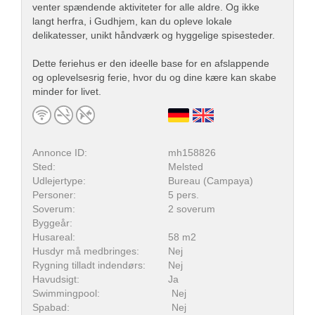
venter spændende aktiviteter for alle aldre. Og ikke
langt herfra, i Gudhjem, kan du opleve lokale
delikatesser, unikt håndværk og hyggelige spisesteder.
Dette feriehus er den ideelle base for en afslappende
og oplevelsesrig ferie, hvor du og dine kære kan skabe
minder for livet.
Annonce ID:
mh158826
Sted:
Melsted
Udlejertype:
Bureau (Campaya)
Personer:
5 pers.
Soverum:
2 soverum
Byggeår:
Husareal:
58 m2
Husdyr må medbringes:
Nej
Rygning tilladt indendørs:
Nej
Havudsigt:
Ja
Swimmingpool:
Nej
Spabad:
Nej