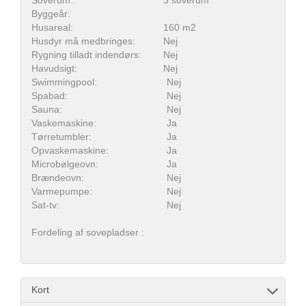
Soverum:
3 soverum
Byggeår:
Husareal:
160 m2
Husdyr må medbringes:
Nej
Rygning tilladt indendørs:
Nej
Havudsigt:
Nej
Swimmingpool:
Nej
Spabad:
Nej
Sauna:
Nej
Vaskemaskine:
Ja
Tørretumbler:
Ja
Opvaskemaskine:
Ja
Microbølgeovn:
Ja
Brændeovn:
Nej
Varmepumpe:
Nej
Sat-tv:
Nej
Fordeling af sovepladser :
Kort