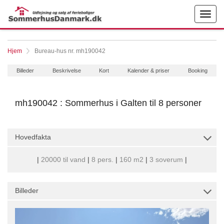
Hjem
Bureau-hus nr. mh190042
Billeder
Beskrivelse
Kort
Kalender & priser
Booking
mh190042 : Sommerhus i Galten til 8 personer
Hovedfakta
|
20000 til vand
|
8 pers.
|
160 m2
|
3 soverum
|
Billeder