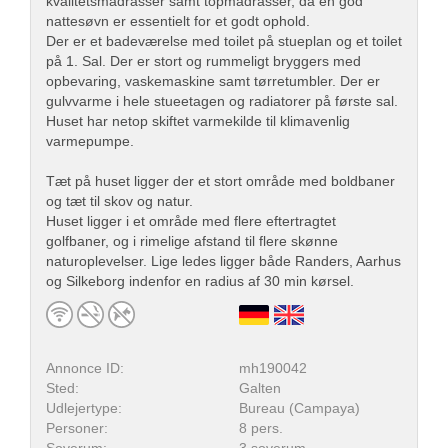
kvalitetsmadrasser samt topmadrasser, da en god
nattesøvn er essentielt for et godt ophold.
Der er et badeværelse med toilet på stueplan og et toilet
på 1. Sal. Der er stort og rummeligt bryggers med
opbevaring, vaskemaskine samt tørretumbler. Der er
gulvvarme i hele stueetagen og radiatorer på første sal.
Huset har netop skiftet varmekilde til klimavenlig
varmepumpe.
Tæt på huset ligger der et stort område med boldbaner
og tæt til skov og natur.
Huset ligger i et område med flere eftertragtet
golfbaner, og i rimelige afstand til flere skønne
naturoplevelser. Lige ledes ligger både Randers, Aarhus
og Silkeborg indenfor en radius af 30 min kørsel.
Annonce ID:
mh190042
Sted:
Galten
Udlejertype:
Bureau (Campaya)
Personer:
8 pers.