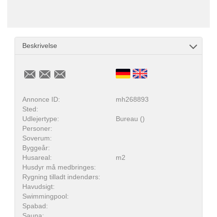
Beskrivelse
Annonce ID:
mh268893
Sted:
Udlejertype:
Bureau ()
Personer:
Soverum:
Byggeår:
Husareal:
m2
Husdyr må medbringes:
Rygning tilladt indendørs:
Havudsigt:
Swimmingpool:
Spabad:
Sauna: