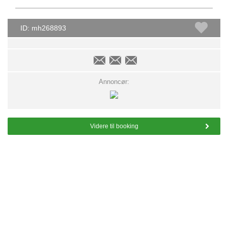
ID: mh268893
Annoncør:
Videre til booking