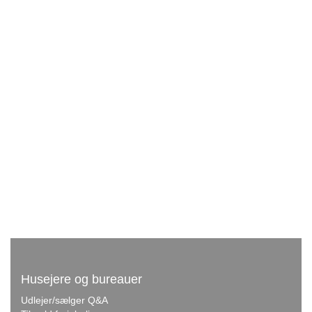
Husejere og bureauer
Udlejer/sælger Q&A