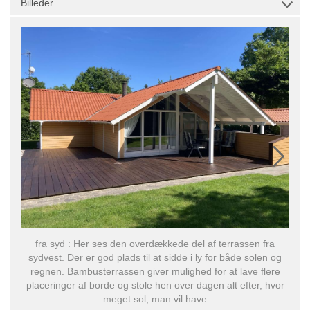
Billeder
fra syd : Her ses den overdækkede del af terrassen fra
Hu
sydvest. Der er god plads til at sidde i ly for både solen og
regnen. Bambusterrassen giver mulighed for at lave flere
placeringer af borde og stole hen over dagen alt efter, hvor
meget sol, man vil have