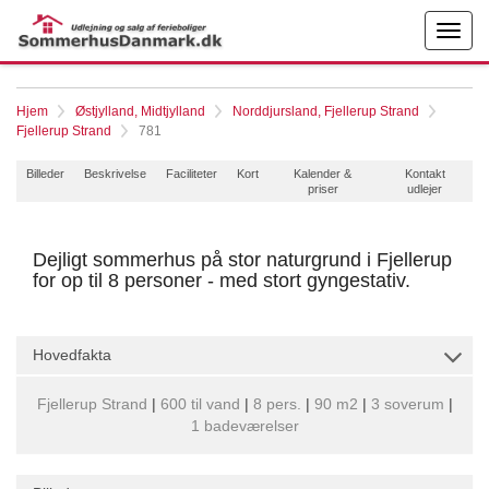
Hjem
Østjylland, Midtjylland
Norddjursland, Fjellerup Strand
Fjellerup Strand
781
Billeder
Beskrivelse
Faciliteter
Kort
Kalender &
Kontakt
priser
udlejer
Dejligt sommerhus på stor naturgrund i Fjellerup
for op til 8 personer - med stort gyngestativ.
Hovedfakta
Fjellerup Strand
|
600 til vand
|
8 pers.
|
90 m2
|
3 soverum
|
1 badeværelser