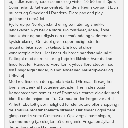
og indkøbsmuligheder sommer og vinter. 10-50 km til Djurs
Sommerland, Kattegatcentret, Randers Regnskov samt Elvis
museet og Graceland i Randers. Flere pay and play
golfbaner i området.
Fjellerup på Norddjursland er rig på natur og smukke
landskaber. Nyd her de store skovområder, ådale, åbne
landskaber og naturligvis den enestående og varierende
kyststrækning. Området giver super muligheder for
mountainbike sport, cykelsport, løb og utallige
vandreroplevelser. Her finder du brede sandstrande ud til
Kattegat med store klitter og høje kridtklinter, hvor du kan
finde fossiler. Randers Fjord kan krydses flere steder med
små hyggelige færger, blandt andet ved Mellerup-Voer og
Udbyhøj.
Mod øst finder du den gamle købstad Grenaa. Besøg her
byens netværk af hyggelige gågader. Her findes også
Kattegatcentret, som er et af Danmarks største akvarier med
blandt andet hajcenter. Fra Grenaa er der færgeoverfart til
Anholt. Ebeltoft giver mulighed for slentreture eller shopping i
de smukke brostensbelagte stræder. Her finder I også flere
glaspusteriet samt Glasmuseet. Oplev også stemningen,
kanonerne og tjærelugten på den gamle Fregatten Jylland,
der er bygget om til museum.