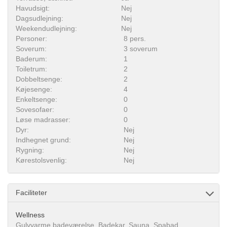
Havudsigt:
Nej
Dagsudlejning:
Nej
Weekendudlejning:
Nej
Personer:
8 pers.
Soverum:
3 soverum
Baderum:
1
Toiletrum:
2
Dobbeltsenge:
2
Køjesenge:
4
Enkeltsenge:
0
Sovesofaer:
0
Løse madrasser:
0
Dyr:
Nej
Indhegnet grund:
Nej
Rygning:
Nej
Kørestolsvenlig:
Nej
Faciliteter
Wellness
Gulvvarme badeværelse, Badekar, Sauna, Spabad