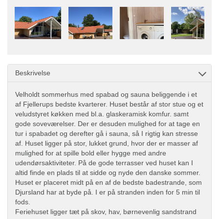
Beskrivelse
Velholdt sommerhus med spabad og sauna beliggende i et
af Fjellerups bedste kvarterer. Huset består af stor stue og et
veludstyret køkken med bl.a. glaskeramisk komfur. samt
gode soveværelser. Der er desuden mulighed for at tage en
tur i spabadet og derefter gå i sauna, så I rigtig kan stresse
af. Huset ligger på stor, lukket grund, hvor der er masser af
mulighed for at spille bold eller hygge med andre
udendørsaktiviteter. På de gode terrasser ved huset kan I
altid finde en plads til at sidde og nyde den danske sommer.
Huset er placeret midt på en af de bedste badestrande, som
Djursland har at byde på. I er på stranden inden for 5 min til
fods.
Feriehuset ligger tæt på skov, hav, børnevenlig sandstrand