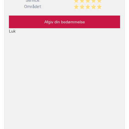
Service:
Området:
Afgiv din bedømmelse
Luk