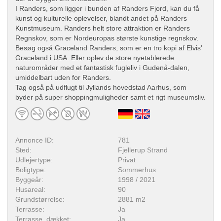
I Randers, som ligger i bunden af Randers Fjord, kan du få
kunst og kulturelle oplevelser, blandt andet på Randers
Kunstmuseum. Randers helt store attraktion er Randers
Regnskov, som er Nordeuropas største kunstige regnskov.
Besøg også Graceland Randers, som er en tro kopi af Elvis’
Graceland i USA. Eller oplev de store nyetablerede
naturområder med et fantastisk fugleliv i Gudenå-dalen,
umiddelbart uden for Randers.
Tag også på udflugt til Jyllands hovedstad Aarhus, som
byder på super shoppingmuligheder samt et rigt museumsliv.
Annonce ID:
781
Sted:
Fjellerup Strand
Udlejertype:
Privat
Boligtype:
Sommerhus
Byggeår:
1998 / 2021
Husareal:
90
Grundstørrelse:
2881 m2
Terrasse:
Ja
Terrasse, dækket:
Ja