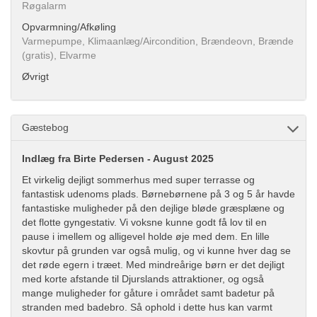
Røgalarm
Opvarmning/Afkøling
Varmepumpe, Klimaanlæg/Aircondition, Brændeovn, Brænde
(gratis), Elvarme
Øvrigt
Gæstebog
Indlæg fra Birte Pedersen - August 2025
Et virkelig dejligt sommerhus med super terrasse og
fantastisk udenoms plads. Børnebørnene på 3 og 5 år havde
fantastiske muligheder på den dejlige bløde græsplæne og
det flotte gyngestativ. Vi voksne kunne godt få lov til en
pause i imellem og alligevel holde øje med dem. En lille
skovtur på grunden var også mulig, og vi kunne hver dag se
det røde egern i træet. Med mindreårige børn er det dejligt
med korte afstande til Djurslands attraktioner, og også
mange muligheder for gåture i området samt badetur på
stranden med badebro. Så ophold i dette hus kan varmt