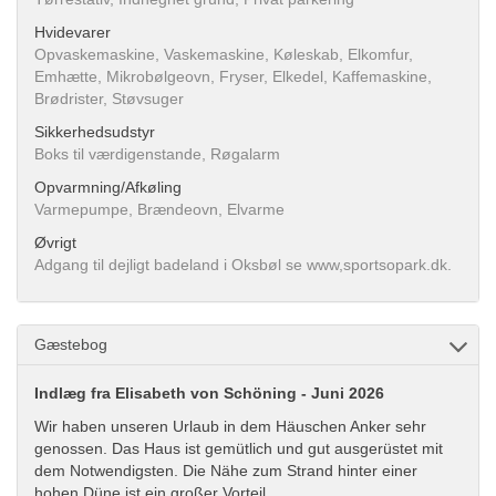
Hvidevarer
Opvaskemaskine, Vaskemaskine, Køleskab, Elkomfur,
Emhætte, Mikrobølgeovn, Fryser, Elkedel, Kaffemaskine,
Brødrister, Støvsuger
Sikkerhedsudstyr
Boks til værdigenstande, Røgalarm
Opvarmning/Afkøling
Varmepumpe, Brændeovn, Elvarme
Øvrigt
Adgang til dejligt badeland i Oksbøl se www,sportsopark.dk.
Gæstebog
Indlæg fra Elisabeth von Schöning - Juni 2026
Wir haben unseren Urlaub in dem Häuschen Anker sehr
genossen. Das Haus ist gemütlich und gut ausgerüstet mit
dem Notwendigsten. Die Nähe zum Strand hinter einer
hohen Düne ist ein großer Vorteil.