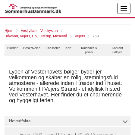
Hjem
Vestjylland, Vestkysten
Blåvand, Vejers, Ho, Grærup, Mosevrå
Vejers
758
Billeder
Beskrivelse
Faciliteter
Kort
Kalender &
Kontakt
priser
udlejer
Lyden af Vesterhavets bølger byder jer
velkommen og skaber en rolig, stemningsfuld
atmosfære - allerede inden I træder ind i huset.
Velkommen til Vejers Strand - et idyllisk fristed
ved Vesterhavet. Her finder du et charmerende
og hyggeligt ferieh
Hovedfakta
Vejers
|
100 til vand
|
4 pers.
|
70 m2
|
2 soverum
|