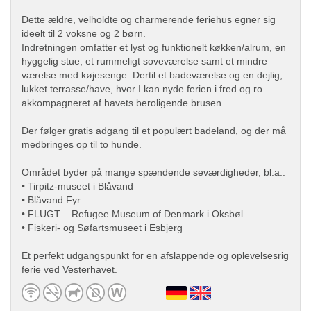
Dette ældre, velholdte og charmerende feriehus egner sig
ideelt til 2 voksne og 2 børn.
Indretningen omfatter et lyst og funktionelt køkken/alrum, en
hyggelig stue, et rummeligt soveværelse samt et mindre
værelse med køjesenge. Dertil et badeværelse og en dejlig,
lukket terrasse/have, hvor I kan nyde ferien i fred og ro –
akkompagneret af havets beroligende brusen.
Der følger gratis adgang til et populært badeland, og der må
medbringes op til to hunde.
Området byder på mange spændende seværdigheder, bl.a.:
• Tirpitz-museet i Blåvand
• Blåvand Fyr
• FLUGT – Refugee Museum of Denmark i Oksbøl
• Fiskeri- og Søfartsmuseet i Esbjerg
Et perfekt udgangspunkt for en afslappende og oplevelsesrig
ferie ved Vesterhavet.