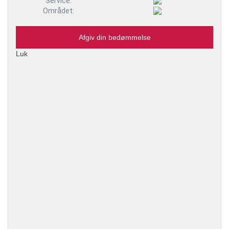
Service:
Området:
Afgiv din bedømmelse
Luk