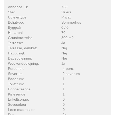
Annonce ID:
758
Sted:
Vejers
Udlejertype:
Privat
Boligtype:
Sommerhus
Byggeår:
0 / 0
Husareal:
70
Grundstørrelse:
300 m2
Terrasse:
Ja
Terrasse, dækket:
Nej
Havudsigt:
Nej
Dagsudlejning:
Nej
Weekendudlejning:
Ja
Personer:
4 pers.
Soverum:
2 soverum
Baderum:
1
Toiletrum:
1
Dobbeltsenge:
1
Køjesenge:
1
Enkeltsenge:
0
Sovesofaer:
0
Løse madrasser:
0
Dyr:
Ja