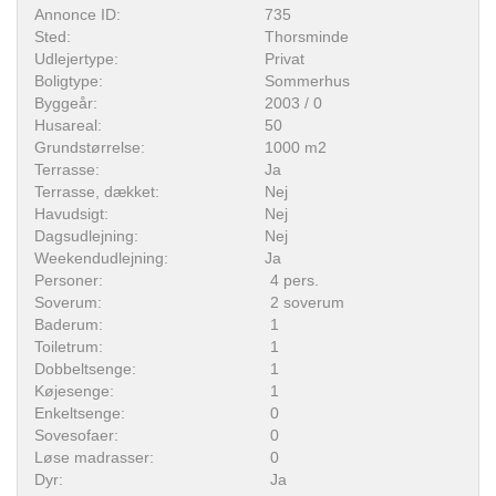
Annonce ID:
735
Sted:
Thorsminde
Udlejertype:
Privat
Boligtype:
Sommerhus
Byggeår:
2003 / 0
Husareal:
50
Grundstørrelse:
1000 m2
Terrasse:
Ja
Terrasse, dækket:
Nej
Havudsigt:
Nej
Dagsudlejning:
Nej
Weekendudlejning:
Ja
Personer:
4 pers.
Soverum:
2 soverum
Baderum:
1
Toiletrum:
1
Dobbeltsenge:
1
Køjesenge:
1
Enkeltsenge:
0
Sovesofaer:
0
Løse madrasser:
0
Dyr:
Ja