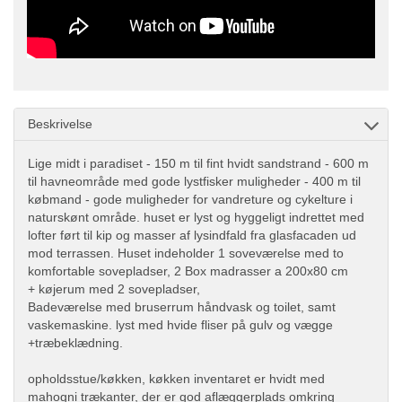
Beskrivelse
Lige midt i paradiset - 150 m til fint hvidt sandstrand - 600 m
til havneområde med gode lystfisker muligheder - 400 m til
købmand - gode muligheder for vandreture og cykelture i
naturskønt område. huset er lyst og hyggeligt indrettet med
lofter ført til kip og masser af lysindfald fra glasfacaden ud
mod terrassen. Huset indeholder 1 soveværelse med to
komfortable sovepladser, 2 Box madrasser a 200x80 cm
+ køjerum med 2 sovepladser,
Badeværelse med bruserrum håndvask og toilet, samt
vaskemaskine. lyst med hvide fliser på gulv og vægge
+træbeklædning.
opholdsstue/køkken, køkken inventaret er hvidt med
mahogni trækanter, der er god aflæggerplads omkring