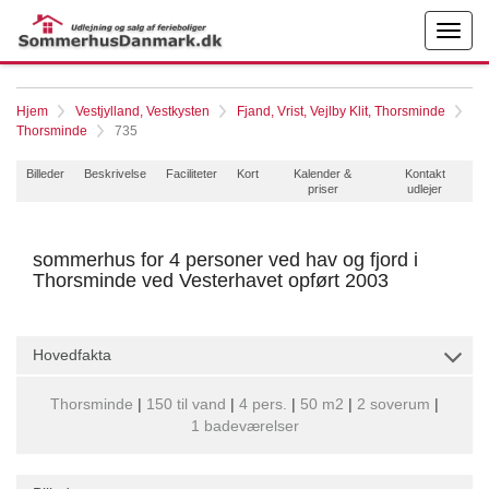
Hjem
Vestjylland, Vestkysten
Fjand, Vrist, Vejlby Klit, Thorsminde
Thorsminde
735
Billeder
Beskrivelse
Faciliteter
Kort
Kalender &
Kontakt
priser
udlejer
sommerhus for 4 personer ved hav og fjord i
Thorsminde ved Vesterhavet opført 2003
Hovedfakta
Thorsminde
|
150 til vand
|
4 pers.
|
50 m2
|
2 soverum
|
1 badeværelser