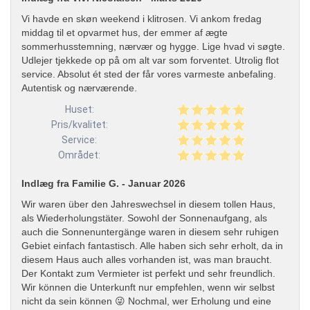
Vi havde en skøn weekend i klitrosen. Vi ankom fredag
middag til et opvarmet hus, der emmer af ægte
sommerhusstemning, nærvær og hygge. Lige hvad vi søgte.
Udlejer tjekkede op på om alt var som forventet. Utrolig flot
service. Absolut ét sted der får vores varmeste anbefaling.
Autentisk og nærværende.
Huset:
Pris/kvalitet:
Service:
Området:
Indlæg fra Familie G. - Januar 2026
Wir waren über den Jahreswechsel in diesem tollen Haus,
als Wiederholungstäter. Sowohl der Sonnenaufgang, als
auch die Sonnenuntergänge waren in diesem sehr ruhigen
Gebiet einfach fantastisch. Alle haben sich sehr erholt, da in
diesem Haus auch alles vorhanden ist, was man braucht.
Der Kontakt zum Vermieter ist perfekt und sehr freundlich.
Wir können die Unterkunft nur empfehlen, wenn wir selbst
nicht da sein können 😜 Nochmal, wer Erholung und eine