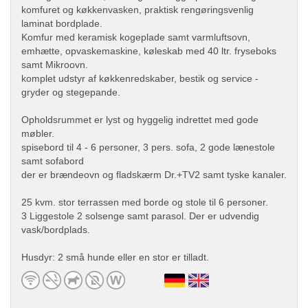
komfuret og køkkenvasken, praktisk rengøringsvenlig
laminat bordplade.
Komfur med keramisk kogeplade samt varmluftsovn,
emhætte, opvaskemaskine, køleskab med 40 ltr. fryseboks
samt Mikroovn.
komplet udstyr af køkkenredskaber, bestik og service -
gryder og stegepande.
Opholdsrummet er lyst og hyggelig indrettet med gode
møbler.
spisebord til 4 - 6 personer, 3 pers. sofa, 2 gode lænestole
samt sofabord
der er brændeovn og fladskærm Dr.+TV2 samt tyske kanaler.
25 kvm. stor terrassen med borde og stole til 6 personer.
3 Liggestole 2 solsenge samt parasol. Der er udvendig
vask/bordplads.
Husdyr: 2 små hunde eller en stor er tilladt.