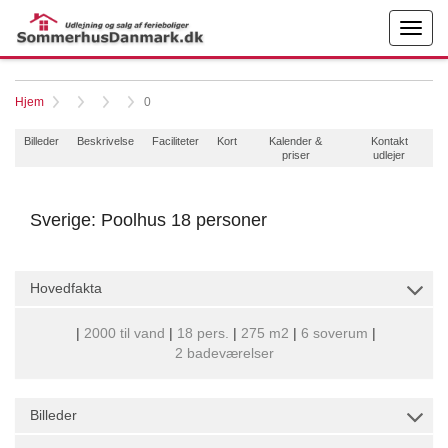
Hjem
0
Billeder
Beskrivelse
Faciliteter
Kort
Kalender &
Kontakt
priser
udlejer
Sverige: Poolhus 18 personer
Hovedfakta
|
2000 til vand
|
18 pers.
|
275 m2
|
6 soverum
|
2 badeværelser
Billeder