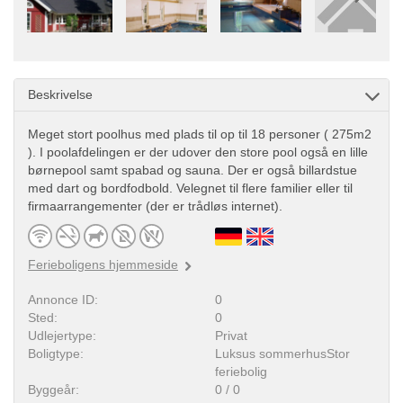
Beskrivelse
Meget stort poolhus med plads til op til 18 personer ( 275m2
). I poolafdelingen er der udover den store pool også en lille
børnepool samt spabad og sauna. Der er også billardstue
med dart og bordfodbold. Velegnet til flere familier eller til
firmaarrangementer (der er trådløs internet).
Ferieboligens hjemmeside
Annonce ID:
0
Sted:
0
Udlejertype:
Privat
Boligtype:
Luksus sommerhusStor
feriebolig
Byggeår:
0 / 0