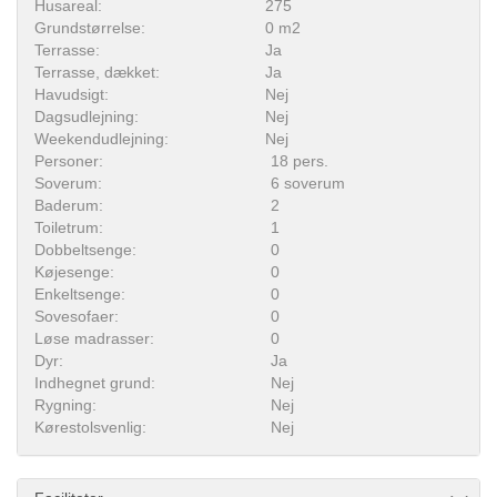
Husareal:
275
Grundstørrelse:
0 m2
Terrasse:
Ja
Terrasse, dækket:
Ja
Havudsigt:
Nej
Dagsudlejning:
Nej
Weekendudlejning:
Nej
Personer:
18 pers.
Soverum:
6 soverum
Baderum:
2
Toiletrum:
1
Dobbeltsenge:
0
Køjesenge:
0
Enkeltsenge:
0
Sovesofaer:
0
Løse madrasser:
0
Dyr:
Ja
Indhegnet grund:
Nej
Rygning:
Nej
Kørestolsvenlig:
Nej