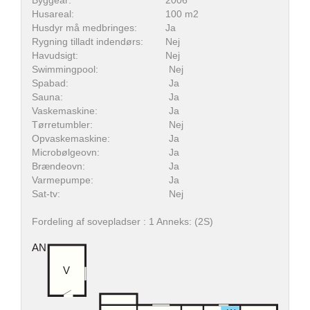
Byggeår:
2006
Husareal:
100 m2
Husdyr må medbringes:
Ja
Rygning tilladt indendørs:
Nej
Havudsigt:
Nej
Swimmingpool:
Nej
Spabad:
Ja
Sauna:
Ja
Vaskemaskine:
Ja
Tørretumbler:
Nej
Opvaskemaskine:
Ja
Microbølgeovn:
Ja
Brændeovn:
Ja
Varmepumpe:
Ja
Sat-tv:
Nej
Fordeling af sovepladser : 1 Anneks: (2S)