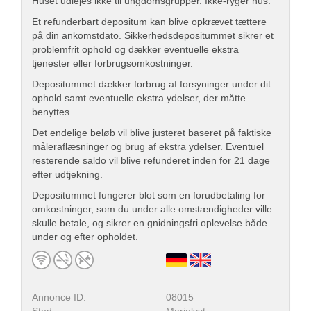
Huset udlejes ikke til ungdomsgrupper. Ikke-ryger hus.
Et refunderbart depositum kan blive opkrævet tættere
på din ankomstdato. Sikkerhedsdepositummet sikrer et
problemfrit ophold og dækker eventuelle ekstra
tjenester eller forbrugsomkostninger.
Depositummet dækker forbrug af forsyninger under dit
ophold samt eventuelle ekstra ydelser, der måtte
benyttes.
Det endelige beløb vil blive justeret baseret på faktiske
måleraflæsninger og brug af ekstra ydelser. Eventuel
resterende saldo vil blive refunderet inden for 21 dage
efter udtjekning.
Depositummet fungerer blot som en forudbetaling for
omkostninger, som du under alle omstændigheder ville
skulle betale, og sikrer en gnidningsfri oplevelse både
under og efter opholdet.
Annonce ID:
08015