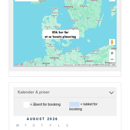
Kalender & priser
= lukket for
= åbent for booking
booking
AUGUST 2026
M
T
O
T
F
L
S