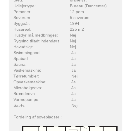
Sted:
Marielyst
Udlejertype:
Bureau (Dancenter)
Personer:
12 pers.
Soverum:
5 soverum
Byggeår:
1994
Husareal:
225 m2
Husdyr må medbringes:
Nej
Rygning tilladt indendørs:
Nej
Havudsigt:
Nej
Swimmingpool:
Ja
Spabad:
Ja
Sauna:
Ja
Vaskemaskine:
Ja
Tørretumbler:
Nej
Opvaskemaskine:
Ja
Microbølgeovn:
Ja
Brændeovn:
Ja
Varmepumpe:
Ja
Sat-tv:
Nej
Fordeling af sovepladser :