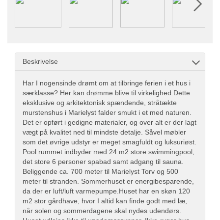
Beskrivelse
Har I nogensinde drømt om at tilbringe ferien i et hus i
særklasse? Her kan drømme blive til virkelighed.Dette
eksklusive og arkitektonisk spændende, stråtækte
murstenshus i Marielyst falder smukt i et med naturen.
Det er opført i gedigne materialer, og over alt er der lagt
vægt på kvalitet ned til mindste detalje. Såvel møbler
som det øvrige udstyr er meget smagfuldt og luksuriøst.
Pool rummet indbyder med 24 m2 store swimmingpool,
det store 6 personer spabad samt adgang til sauna.
Beliggende ca. 700 meter til Marielyst Torv og 500
meter til stranden. Sommerhuset er energibesparende,
da der er luft/luft varmepumpe.Huset har en skøn 120
m2 stor gårdhave, hvor I altid kan finde godt med læ,
når solen og sommerdagene skal nydes udendørs.