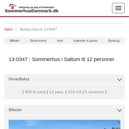
Hjem
Bureau-hus nr. 13-0347
Billeder
Beskrivelse
Kort
Kalender & priser
Booking
13-0347 : Sommerhus i Saltum til 12 personer
Hovedfakta
|
900 til vand
|
12 pers.
|
153 m2
|
5 soverum
|
Billeder