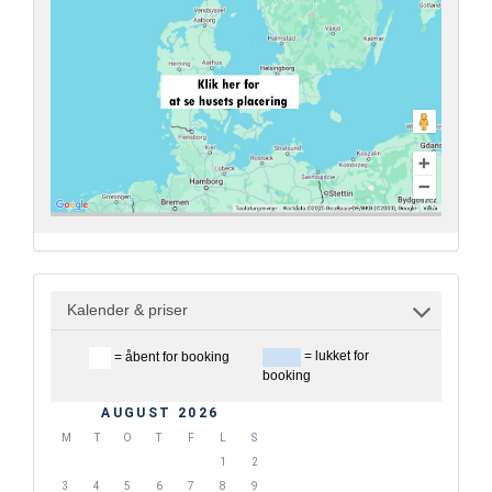
Kalender & priser
= lukket for
= åbent for booking
booking
AUGUST 2026
M
T
O
T
F
L
S
1
2
3
4
5
6
7
8
9