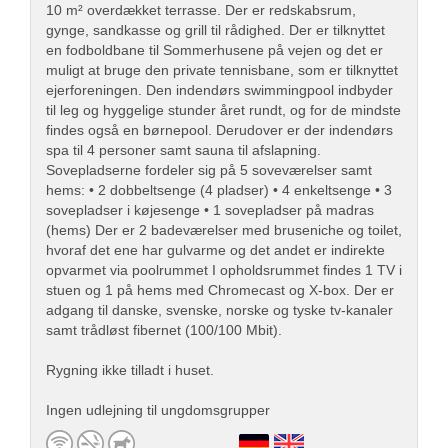
10 m² overdækket terrasse. Der er redskabsrum,
gynge, sandkasse og grill til rådighed. Der er tilknyttet
en fodboldbane til Sommerhusene på vejen og det er
muligt at bruge den private tennisbane, som er tilknyttet
ejerforeningen. Den indendørs swimmingpool indbyder
til leg og hyggelige stunder året rundt, og for de mindste
findes også en børnepool. Derudover er der indendørs
spa til 4 personer samt sauna til afslapning.
Sovepladserne fordeler sig på 5 soveværelser samt
hems: • 2 dobbeltsenge (4 pladser) • 4 enkeltsenge • 3
sovepladser i køjesenge • 1 sovepladser på madras
(hems) Der er 2 badeværelser med bruseniche og toilet,
hvoraf det ene har gulvarme og det andet er indirekte
opvarmet via poolrummet I opholdsrummet findes 1 TV i
stuen og 1 på hems med Chromecast og X-box. Der er
adgang til danske, svenske, norske og tyske tv-kanaler
samt trådløst fibernet (100/100 Mbit).
Rygning ikke tilladt i huset.
Ingen udlejning til ungdomsgrupper