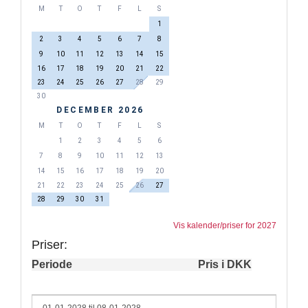
M
T
O
T
F
L
S
1
2
3
4
5
6
7
8
9
10
11
12
13
14
15
16
17
18
19
20
21
22
23
24
25
26
27
28
29
30
DECEMBER 2026
M
T
O
T
F
L
S
1
2
3
4
5
6
7
8
9
10
11
12
13
14
15
16
17
18
19
20
21
22
23
24
25
26
27
28
29
30
31
Vis kalender/priser for 2027
Priser:
Periode
Pris i DKK
01-01-2028 til 08-01-2028