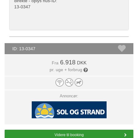
direkte - oplys hus-ID:
13-0347
ID: 13-0347
6.918
DKK
Fra
pr. uge + forbrug
Annoncør:
Videre til booking