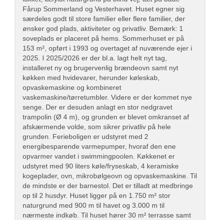
Fårup Sommerland og Vesterhavet. Huset egner sig
særdeles godt til store familier eller flere familier, der
ønsker god plads, aktiviteter og privatliv. Bemærk: 1
soveplads er placeret på hems. Sommerhuset er på
153 m², opført i 1993 og overtaget af nuværende ejer i
2025. I 2025/2026 er der bl.a. lagt helt nyt tag,
installeret ny og brugervenlig brændeovn samt nyt
køkken med hvidevarer, herunder køleskab,
opvaskemaskine og kombineret
vaskemaskine/tørretumbler. Videre er der kommet nye
senge. Der er desuden anlagt en stor nedgravet
trampolin (Ø 4 m), og grunden er blevet omkranset af
afskærmende volde, som sikrer privatliv på hele
grunden. Ferieboligen er udstyret med 2
energibesparende varmepumper, hvoraf den ene
opvarmer vandet i swimmingpoolen. Køkkenet er
udstyret med 90 liters køle/fryseskab, 4 keramiske
kogeplader, ovn, mikrobølgeovn og opvaskemaskine. Til
de mindste er der barnestol. Det er tilladt at medbringe
op til 2 husdyr. Huset ligger på en 1.750 m² stor
naturgrund med 900 m til havet og 3.000 m til
nærmeste indkøb. Til huset hører 30 m² terrasse samt