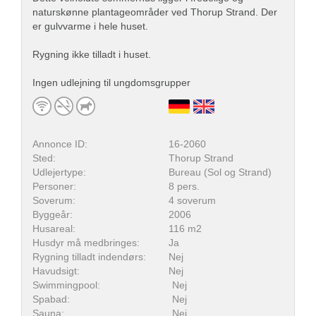
naturskønne plantageområder ved Thorup Strand. Der
er gulvvarme i hele huset.
Rygning ikke tilladt i huset.
Ingen udlejning til ungdomsgrupper
Annonce ID:
16-2060
Sted:
Thorup Strand
Udlejertype:
Bureau (Sol og Strand)
Personer:
8 pers.
Soverum:
4 soverum
Byggeår:
2006
Husareal:
116 m2
Husdyr må medbringes:
Ja
Rygning tilladt indendørs:
Nej
Havudsigt:
Nej
Swimmingpool:
Nej
Spabad:
Nej
Sauna:
Nej