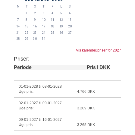
M
T
O
T
F
L
S
1
2
3
4
5
6
7
8
9
10
11
12
13
14
15
16
17
18
19
20
21
22
23
24
25
26
27
28
29
30
31
Vis kalender/priser for 2027
Priser:
Periode
Pris i DKK
01-01-2028 til 08-01-2028
Uge pris:
4.766 DKK
02-01-2027 til 09-01-2027
Uge pris:
3.209 DKK
09-01-2027 til 16-01-2027
Uge pris:
3.265 DKK