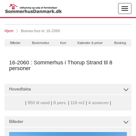
Hjem
Bureau-hus nr. 16-2060
Billeder
Beskrivelse
Kort
Kalender & priser
Booking
16-2060 : Sommerhus i Thorup Strand til 8
personer
Hovedfakta
|
950 til vand
|
8 pers.
|
116 m2
|
4 soverum
|
Billeder