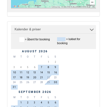
Kalender & priser
= lukket for
= åbent for booking
booking
AUGUST 2026
M
T
O
T
F
L
S
1
2
3
4
5
6
7
8
9
10
11
12
13
14
15
16
17
18
19
20
21
22
23
24
25
26
27
28
29
30
31
SEPTEMBER 2026
M
T
O
T
F
L
S
1
2
3
4
5
6