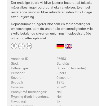
Det endelige beløb vil blive justeret baseret på faktiske
måleraflæsninger og brug af ekstra ydelser. Eventuel
resterende saldo vil blive refunderet inden for 21 dage
efter udtjekning.
Depositummet fungerer blot som en forudbetaling for
omkostninger, som du under alle omstændigheder ville
skulle betale, og sikrer en gnidningsfri oplevelse både
under og efter opholdet.
Annonce ID:
26653
Sted:
Sandkås
Udlejertype:
Bureau (Dancenter)
Personer:
2 pers.
Soverum:
0 soverum
Byggeår:
1971
Husareal:
28 m2
Husdyr må medbringes:
Nej
Rygning tilladt indendørs:
Nej
Havudsigt:
Ja