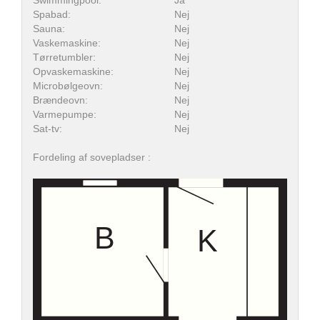
Swimmingpool:
Ja
Spabad:
Nej
Sauna:
Nej
Vaskemaskine:
Nej
Tørretumbler:
Nej
Opvaskemaskine:
Nej
Microbølgeovn:
Nej
Brændeovn:
Nej
Varmepumpe:
Nej
Sat-tv:
Nej
Fordeling af sovepladser :