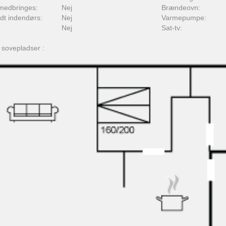
medbringes:
Nej
Brændeovn:
adt indendørs:
Nej
Varmepumpe:
Nej
Sat-tv:
 sovepladser :