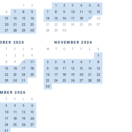
1
2
1
2
3
4
5
6
6
7
8
9
7
8
9
10
11
12
13
13
14
15
16
14
15
16
17
18
19
20
20
21
22
23
21
22
23
24
25
26
27
27
28
29
30
28
29
30
OBER 2026
NOVEMBER 2026
T
F
L
S
M
T
O
T
F
L
S
1
2
3
4
1
8
9
10
11
2
3
4
5
6
7
8
15
16
17
18
9
10
11
12
13
14
15
22
23
24
25
16
17
18
19
20
21
22
29
30
31
23
24
25
26
27
28
29
30
MBER 2026
T
F
L
S
3
4
5
6
10
11
12
13
17
18
19
20
24
25
26
27
31