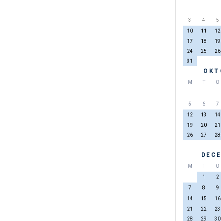
3
4
5
10
11
12
17
18
19
24
25
26
31
OKT
M
T
O
5
6
7
12
13
14
19
20
21
26
27
28
DECE
M
T
O
1
2
7
8
9
14
15
16
21
22
23
28
29
30