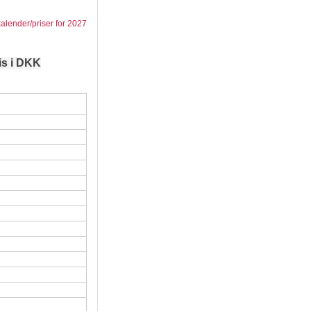
kalender/priser for 2027
is i DKK