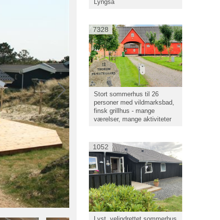
Lyngså
7328
Stort sommerhus til 26
personer med vildmarksbad,
finsk grillhus - mange
værelser, mange aktiviteter
1052
Lyst, velindrettet sommerhus