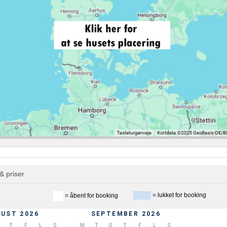
& priser
= lukket for booking
= åbent for booking
UST 2026
SEPTEMBER 2026
T
F
L
S
M
T
O
T
F
L
S