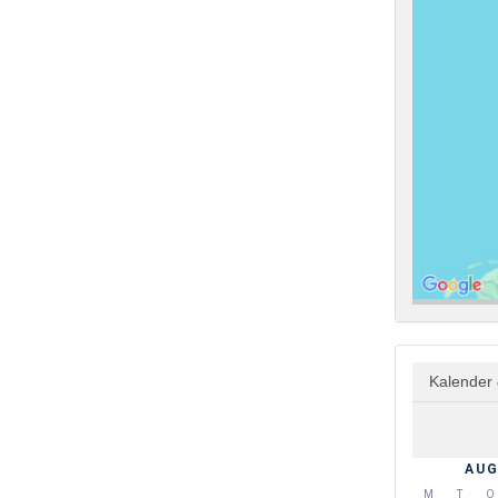
Kalender 
AUG
M
T
O