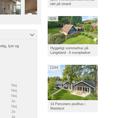
tæt på strand
928
lig, lyst og
Hyggeligt sommerhus på
Langeland - 6 sovepladser
1244
Nej
Nej
Nej
Ja
14 Personers poolhus i
Nej
Marielyst
Ja
Ja