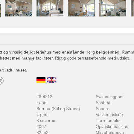
 og virkelig dejligt feriehus med enestående, rolig beliggenhed. Rumme
ettet med mange faciliteter. Rigtig gode terrasseforhold med udsigt.
tilladt i huset.
:
28-4212
Swimmingpool:
Fanø
Spabad:
Bureau (Sol og Strand)
Sauna:
4 pers.
Vaskemaskine:
3 soverum
Tørretumbler:
2007
Opvaskemaskine:
82 m2
Microbølgeovn: