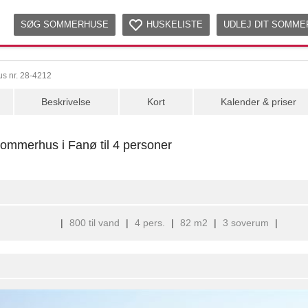
SØG SOMMERHUSE
HUSKELISTE
UDLEJ DIT SOMM
s nr. 28-4212
Beskrivelse
Kort
Kalender & priser
ommerhus i Fanø til 4 personer
|
800 til vand
|
4 pers.
|
82 m2
|
3 soverum
|